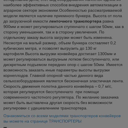
наиболее эффективных способов внедрения автоматизации в
аграрном секторе экономики.Особенностью рассматриваемой
модели является наличие приемного бункера. Высота от пола
до загрузочной емкости
ленточного транспортера
равна
900мм и может регулироваться ступенчато с шагом 50мм, как в
сторону уменьшения, так и в сторону увеличения. По
отдельному заказу высота загрузки может быть изменена.
Несмотря на малый размер, объем бункера составляет 0,2
кубических метра, и позволят выгрузить до 130 кг
картофеля.Высота выгрузки конвейера достигает 1300мм и
может регулироваться выгрузным лотком бесступенчато, или
дискретным подъемом передних опор с шагом 50мм. Имеется
возможность заказать иные параметры высоты выгрузки
корнеплодов. Главной опорной частью данного вида
сельхозоборудования является бесконечная эластичная лента.
Скорость движения полотна данного конвейера – 0,7 м/с,
которая регулируется бесступенчато при помощи
современного частотного регулятора. По желанию заказчика
может быть выставлена другая скорость без возможности
регулировки с удешевлением транспортера.
Ознакомиться со всеми моделями транспортеров конвейеров
вы можете на странице ТРАНСПОРТЕРЫ