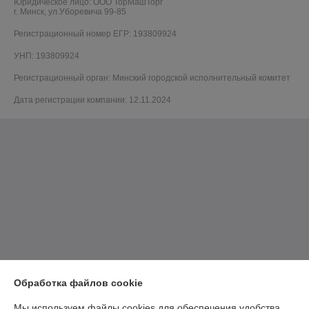
Юридическое лицо:
ООО ТорМашТорг
г. Минск, ул.Уборевича 99-85
Регистрационный номер ЕГР: 193809924
УНП: 193809924
Регистрационный орган: Минский городской исполнительный комитет
Дата регистрации компании: 12.11.2024
Обработка файлов cookie
Мы используем файлы cookies для обеспечения удобства