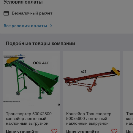
Условия оплаты
Безналичный расчет
Все условия оплаты
Подобные товары компании
Транспортер 500Х2800
Конвейер Транспортер
Тр
конвейер ленточный
500х5600 ленточный
кон
наклонный выгрузной
наклонный выгрузной
нак
загрузочный
загрузочный
заг
Цену уточняйте
Цену уточняйте
Це