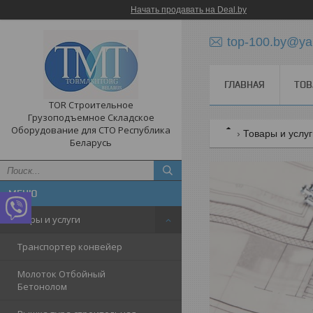
Начать продавать на Deal.by
top-100.by@ya
ГЛАВНАЯ
ТОВ
TOR Строительное
Грузоподъемное Складское
Оборудование для СТО Республика
Товары и услу
Беларусь
Товары и услуги
Транспортер конвейер
Молоток Отбойный
Бетонолом