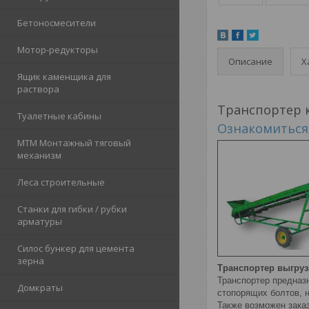
Бетоносмесители
Мотор-редукторы
Описание
Х
Ящик каменщика для
раствора
Транспортер 
Туалетные кабины
Ознакомиться
МТМ Монтажный тяговый
механизм
Леса строительные
Станки для гибки / рубки
арматуры
Силос бункер для цемента
зерна
Транспортер выгру
Транспортер предназн
Домкраты
стопорящих болтов, 
Также возможен зака