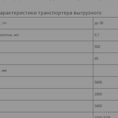
характеристики транспортера выгрузного
 т/ч
до 30
олотна, м/с
0,7
500
65
, мм
5600
1850
3450
1500-3200