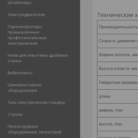
Штабелеры
Технические 
Электродвигатели
Парогенераторы
Производительность,
промышленные
профессиональные
Скорость движения п
электрические
Ножи для гильотины дробилки
Ширина полотна, мм
станка
Высота лопасти, мм
Виброплиты
Габаритные размеры
Шиномонтажное
оборудование
длина
Таль электрическая тэльфер
ширина, max
Стропы
высота, max
Пескоструйное
оборудование, пескоструй
высота выгрузки