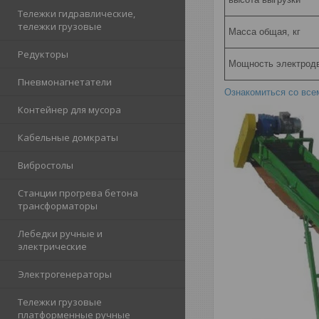
Тележки гидравлические,
тележки грузовые
Масса общая, кг
Редукторы
Мощность электродв
Пневмонагнетатели
Ознакомиться со вс
Контейнер для мусора
Кабельные домкраты
Вибростолы
Станции прогрева бетона
трансформаторы
Лебедки ручные и
электрические
Электрогенераторы
Тележки грузовые
платформенные ручные