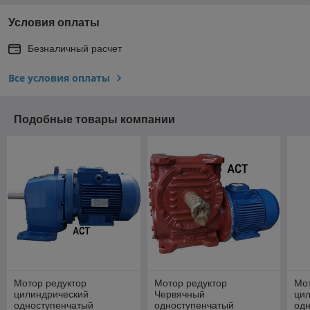
Условия оплаты
Безналичный расчет
Все условия оплаты
Подобные товары компании
Мотор редуктор
Мотор редуктор
Мот
цилиндрический
Червячный
ци
одноступенчатый
одноступенчатый
од