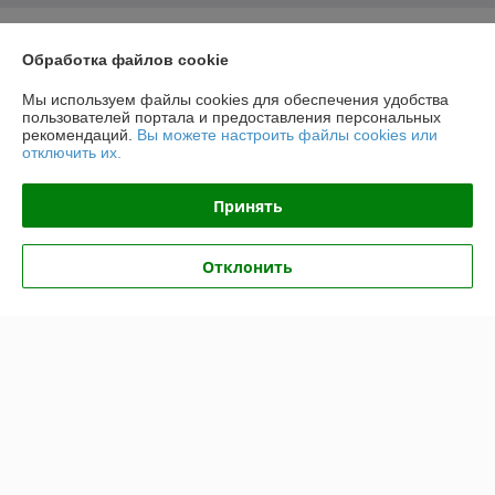
О нас
Обработка файлов cookie
Контакты
Мы используем файлы cookies для обеспечения удобства
пользователей портала и предоставления персональных
рекомендаций.
Вы можете настроить файлы cookies или
Доставка и оплата
отключить их.
График работы
Принять
Полная версия сайта
Отклонить
Политика обработки cookies
Сайт создан на платформе Deal.by
Информация для покупателя