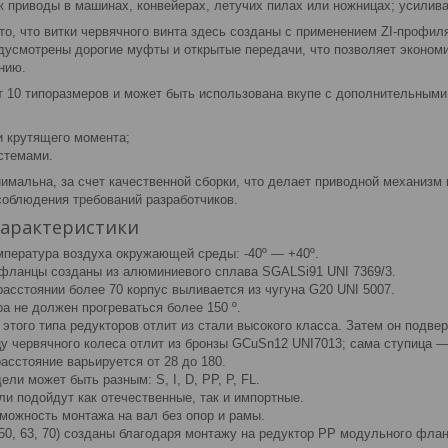
к приводы в машинах, конвейерах, летучих пилах или ножницах; усилив
о, что витки червячного винта здесь созданы с применением ZI-профиля
дусмотрены дорогие муфты и открытые передачи, что позволяет эконо
нию.
 10 типоразмеров и может быть использована вкупе с дополнительными
 крутящего момента;
стемами.
нимальна, за счет качественной сборки, что делает приводной механизм
м соблюдения требований разработчиков.
характеристики
пература воздуха окружающей среды: -40º — +40º.
 фланцы созданы из алюминиевого сплава SGALSi91 UNI 7369/3.
асстоянии более 70 корпус выливается из чугуна G20 UNI 5007.
а не должен прогреваться более 150 º.
этого типа редукторов отлит из стали высокого класса. Затем он подве
у червячного колеса отлит из бронзы GCuSn12 UNI7013; сама ступица —
асстояние варьируется от 28 до 180.
ли может быть разным: S, I, D, PP, P, FL.
ли подойдут как отечественные, так и импортные.
можность монтажа на вал без опор и рамы.
50, 63, 70) созданы благодаря монтажу на редуктор PP модульного флан