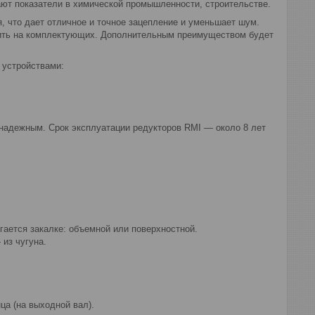
ают показатели в химической промышленности, строительстве.
, что дает отличное и точное зацепление и уменьшает шум.
мить на комплектующих. Дополнительным преимуществом будет
 устройствами:
 надежным. Срок эксплуатации редукторов RMI — около 8 лет
ргается закалке: объемной или поверхностной.
 из чугуна.
ца (на выходной вал).