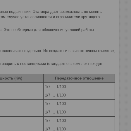
овые подшипники. Эта мера дает возможность не менять
этом случае устанавливаются и ограничители крутящего
а. Это необходимо для обеспечения условий работы
 заказывают отдельно. Их создают и в высокоточном качестве,
оворить с поставщиками (стандартно в комплект входят
щность (Kw)
Передаточное отношение
1/7 … 1/100
1/7 … 1/100
1/7 … 1/100
1/7 … 1/100
1/7 … 1/100
1/7 … 1/100