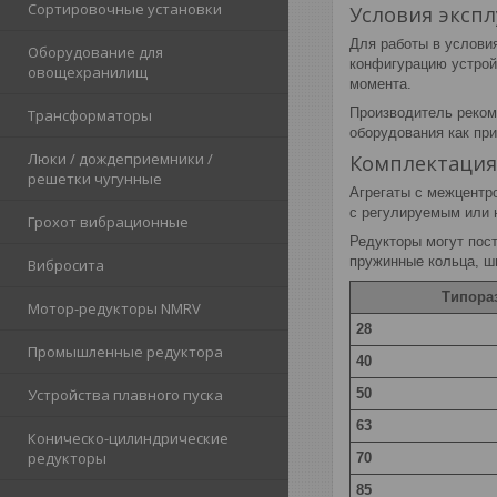
Сортировочные установки
Условия эксп
Для работы в услови
Оборудование для
конфигурацию устрой
овощехранилищ
момента.
Производитель реком
Трансформаторы
оборудования как при
Люки / дождеприемники /
Комплектация
решетки чугунные
Агрегаты с межцентр
с регулируемым или 
Грохот вибрационные
Редукторы могут пос
пружинные кольца, шп
Вибросита
Типора
Мотор-редукторы NMRV
28
Промышленные редуктора
40
50
Устройства плавного пуска
63
Коническо-цилиндрические
редукторы
70
85