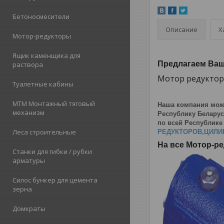
Бетоносмесители
Описание
Х
Мотор-редукторы
Ящик каменщика для
Предлагаем Ва
раствора
Мотор редуктор
Туалетные кабины
МТМ Монтажный тяговый
Наша компания мож
механизм
Республику Беларус
по всей Республике
Леса строительные
РЕДУКТОРОВ,ЦИЛИ
На все Мотор-р
Станки для гибки / рубки
арматуры
Силос бункер для цемента
зерна
Домкраты