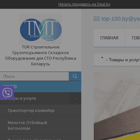
Начать продавать на Deal.by
top-100.by@ya
ГЛАВНАЯ
ТОВ
TOR Строительное
Грузоподъемное Складское
Оборудование для СТО Республика
Товары и услу
Беларусь
Товары и услуги
Транспортер конвейер
Молоток Отбойный
Бетонолом