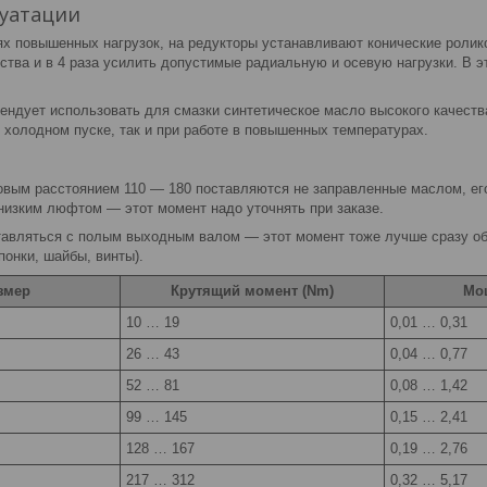
луатации
ях повышенных нагрузок, на редукторы устанавливают конические ролик
ства и в 4 раза усилить допустимые радиальную и осевую нагрузки. В 
ендует использовать для смазки синтетическое масло высокого качеств
 холодном пуске, так и при работе в повышенных температурах.
овым расстоянием 110 — 180 поставляются не заправленные маслом, его
низким люфтом — этот момент надо уточнять при заказе.
тавляться с полым выходным валом — этот момент тоже лучше сразу обг
онки, шайбы, винты).
змер
Крутящий момент (Nm)
Мо
10 … 19
0,01 … 0,31
26 … 43
0,04 … 0,77
52 … 81
0,08 … 1,42
99 … 145
0,15 … 2,41
128 … 167
0,19 … 2,76
217 … 312
0,32 … 5,17