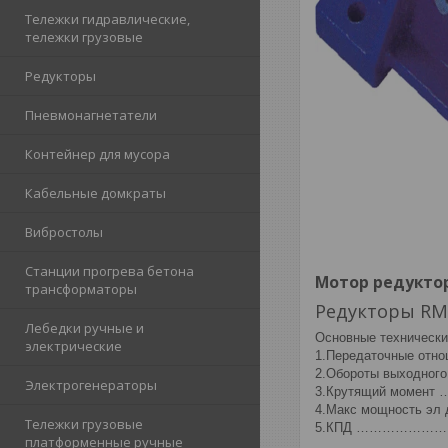
Тележки гидравлические,
тележки грузовые
Редукторы
Пневмонагнетатели
Контейнер для мусора
Кабельные домкраты
Вибростолы
Станции прогрева бетона
Мотор редуктор
трансформаторы
Редукторы RMI
Лебедки ручные и
Основные технически
электрические
1.Передаточные отнош
2.Обороты выходного
Электрогенераторы
3.Крутящий момент
4.Макс мощность эл д
Тележки грузовые
5.КПД …………………
платформенные ручные