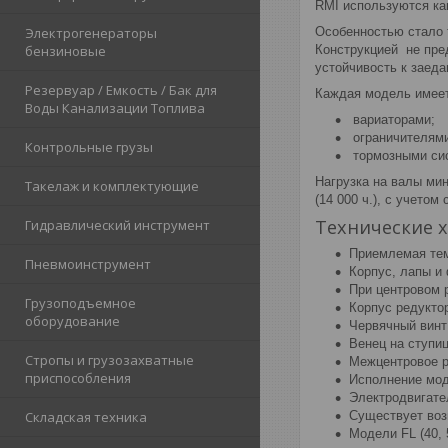
RMI используются ка
Особенностью стало т
Электрогенераторы
Конструкцией не пре
бензиновые
устойчивость к заеда
Резервуар / Емкость / Бак для
Каждая модель имеет
Воды Канализации Топлива
вариаторами;
ограничителями
Контрольные грузы
тормозными си
Нагрузка на валы ми
Такелаж и комплектующие
(14 000 ч.), с учето
Технические 
Гидравлический инструмент
Приемлемая тем
Пневмоинструмент
Корпус, лапы и
При центровом р
Грузоподъемное
Корпус редуктор
оборудование
Червячный винт 
Венец на ступиц
Стропы и грузозахватные
Межцентровое р
приспособления
Исполнение моде
Электродвигате
Существует воз
Складская техника
Модели FL (40, 