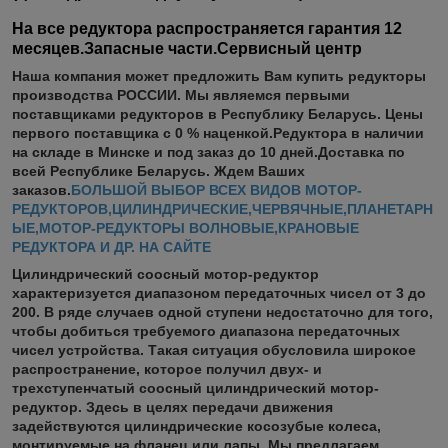
На все редуктора распространяется гарантия 12
месяцев.Запасные части.Сервисный центр
Наша компания может предложить Вам купить редукторы
производства РОССИИ. Мы являемся первыми
поставщиками редукторов в Республику Беларусь. Цены
первого поставщика с 0 % наценкой.Редуктора в наличии
на складе в Минске и под заказ до 10 дней.Доставка по
всей Республике Беларусь. Ждем Ваших
заказов.
БОЛЬШОЙ ВЫБОР ВСЕХ ВИДОВ МОТОР-
РЕДУКТОРОВ,ЦИЛИНДРИЧЕСКИЕ,ЧЕРВЯЧНЫЕ,ПЛАНЕТАРН
ЫЕ,МОТОР-РЕДУКТОРЫ ВОЛНОВЫЕ,КРАНОВЫЕ
РЕДУКТОРА И ДР. НА САЙТЕ
Цилиндрический соосный мотор-редуктор
характеризуется диапазоном передаточных чисел от 3 до
200. В ряде случаев одной ступени недостаточно для того,
чтобы добиться требуемого диапазона передаточных
чисел устройства. Такая ситуация обусловила широкое
распространение, которое получил двух- и
трехступенчатый соосный цилиндрический мотор-
редуктор. Здесь в целях передачи движения
задействуются цилиндрические косозубые колеса,
монтируемые на фланец или лапы. Мы предлагаем