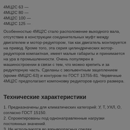
4МЦ2С 63 —
4МЦ2С 80 —
4МЦ2С 100 —
4МЦ2С 125 —
Особенностью 4МЦ2С стало расположение выходного вала,
отсутствие в конструкции соединительных муфт между
двигателем и мотор-редуктором, так как двигатель монтируется
на привод. Кроме того, эта серия цилиндрических мотор-
редукторов компактная, имеет малые габариты и принимается
на ура в промышленности. Очень популярен в
машиностроении в связи с тем, что можно крепить и за
редукторную часть. Cделаны с эвольвентным зацеплением
(кроме 4МЦ2С-63) и контуром по ГОСТ 13755-81. Червячные
4МЦ2С предполагают компоновку редукторов одного размера.
Технические характеристики
1. Предназначены для климатических категорий: У, Т, УХЛ, О,
согласно ГОСТ 15150.
2. Спроектированы под однонаправленные нагрузки
постоянных значений.
3. Не используются во взрывоопасных средах.