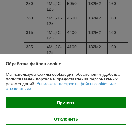
250
4МЦ2С-
5050
132М2
160
125
280
4МЦ2С-
4600
132М2
160
125
315
4МЦ2С-
4400
132М2
160
125
355
4МЦ2С-
4100
132М2
160
125
400
4МЦ2С-
3900
132М2
160
Обработка файлов cookie
125
Мы используем файлы cookies для обеспечения удобства
15,0
50
4МЦ2С-
160M6
355
пользователей портала и предоставления персональных
160
рекомендаций.
Вы можете настроить файлы cookies или
отключить их.
56
4МЦ2С-
160S4
330
160
Принять
63
4МЦ2С-
160S4
330
160
Отклонить
71
4МЦ2С-
160S4
252
140