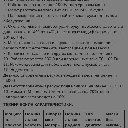
4. Работа на высоте менее 1000м. над уровнем моря.
5. Могут работать непрерывно от 8ч. до 24 ч. В сутки.
6. Не применяются в погрузочной технике, грузоподъемном
оборудовании.
7. Очень лояльны к температурам: будут прекрасно работать в
диапазонах от -40° до +40°, в некоторых модификациях – от —
10° до + 45°.
8. Может использоваться и в цехах, закрытых помещениях
разного типа с естественной вентиляцией, под навесом.
9. Крепится консольно и в других монтажных положениях.
10. Работают от сети 380 В при переменным токе 50 – 60 Гц.
11. Рекомендованы для небольшого числа пусков в час.
12. Надежность
Девяностопроцентный ресурс передач и валов, не менее, ч
25000
Девяностопроцентный ресурс подшипников, не менее, ч 12500
13. Момент (М ред.ном.) может снизиться на 20%, если
напряжение сети упадет на 10%.
ТЕХНИЧЕСКИЕ ХАРАКТЕРИСТИКИ:
Мощнос
Номина
Типораз
Номина
Тип
Масса
ть
льная
мер
льная
электро
без
электро
частота
мотор–
радиал
двигате
смазки,