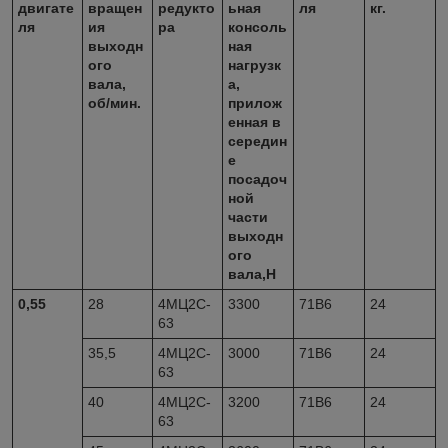
двигате
вращен
редукто
ьная
ля
кг.
ля
ия
ра
консоль
выходн
ная
ого
нагрузк
вала,
а,
об/мин.
прилож
енная в
середин
е
посадоч
ной
части
выходн
ого
вала,Н
0,55
28
4МЦ2С-
3300
71В6
24
63
35,5
4МЦ2С-
3000
71В6
24
63
40
4МЦ2С-
3200
71В6
24
63