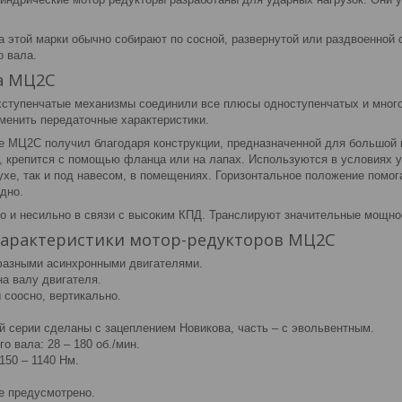
 этой марки обычно собирают по сосной, развернутой или раздвоенной
о вала.
а МЦ2С
ступенчатые механизмы соединили все плюсы одноступенчатых и много
зменить передаточные характеристики.
е МЦ2С получил благодаря конструкции, предназначенной для большой 
 крепится с помощью фланца или на лапах. Используются в условиях ум
ухе, так и под навесом, в помещениях. Горизонтальное положение помог
дно.
о и несильно в связи с высоким КПД. Транслируют значительные мощно
характеристики мотор-редукторов МЦ2С
фазными асинхронными двигателями.
а валу двигателя.
 соосно, вертикально.
ой серии сделаны с зацеплением Новикова, часть – с эвольвентным.
о вала: 28 – 180 об./мин.
150 – 1140 Нм.
е предусмотрено.