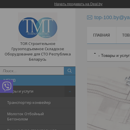
Начать продавать на Deal.by
top-100.by@ya
ГЛАВНАЯ
ТОВ
TOR Строительное
Грузоподъемное Складское
Оборудование для СТО Республика
Товары и услу
Беларусь
Товары и услуги
Транспортер конвейер
Молоток Отбойный
Бетонолом