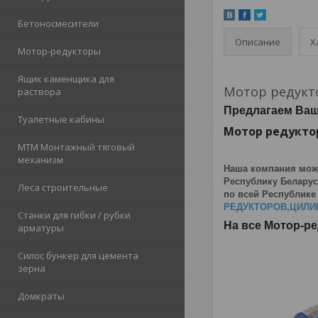
Бетоносмесители
Описание
Х
Мотор-редукторы
Ящик каменщика для
Мотор редукт
раствора
Предлагаем Ва
Туалетные кабины
Мотор редуктор
МТМ Монтажный тяговый
механизм
Наша компания мож
Республику Беларус
Леса строительные
по всей Республике
РЕДУКТОРОВ,ЦИЛИ
Станки для гибки / рубки
На все Мотор-р
арматуры
Силос бункер для цемента
зерна
Домкраты