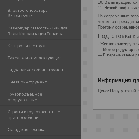
10. Валы вращаются 
11. Низкий люфт вых
Электрогенераторы
бензиновые
На современных заво
металлов проходят с
Поэтому современное
Резервуар / Емкость / Бак для
Воды Канализации Топлива
Подготовка к 
- Жестко фиксируется
Контрольные грузы
— Мотор-редуктор в
— В первые смены ра
Такелаж и комплектующие
Гидравлический инструмент
Информация дл
Пневмоинструмент
Цена:
Цену уточняйт
Грузоподъемное
оборудование
Стропы и грузозахватные
приспособления
Складская техника