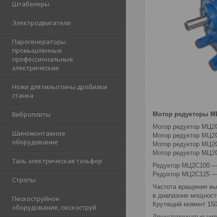
Штабелеры
Электродвигатели
Парогенераторы
промышленные
профессиональные
электрические
Ножи для гильотины дробилки
станка
Виброплиты
Мотор редукторы МЦ
Мотор редуктор МЦ2
Шиномонтажное
Мотор редуктор МЦ2
оборудование
Мотор редуктор МЦ2
Мотор редуктор МЦ2
Таль электрическая тэльфер
Редуктор МЦ2С100 
Редуктор МЦ2С125 
Стропы
Частота вращения вых
в диапазоне мощносте
Пескоструйное
Крутящий момент 150
оборудование, пескоструй
Двухступенчатые цил