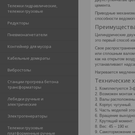
цемента.
Тележки гидравлические,
тележки грузовые
Приводные механизма
способности ведомог
Редукторы
Преимуществ
Пневмонагнетатели
Цилиндрические двух
это первый способ и
Контейнер для мусора
Свое распространени
или сплошным валом,
Кабельные домкраты
как на открытом возд
устанавливают надса
Вибростолы
Нагревается медленн
Технические 
Станции прогрева бетона
трансформаторы
1. Комплектуются 3-
2. Возможен монтаж н
Лебедки ручные и
3. Валы расположены
электрические
4. Корпус чугунный.
5. Часть моделей эт
6. Вращение выходног
Электрогенераторы
7. Крутящий момент: 
8. Вес: 45 – 190 кг.
Тележки грузовые
9. Самоторможение н
платформенные ручные