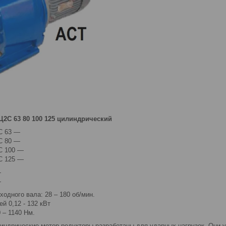
2С 63 80 100 125 цилиндрический
С 63 —
С 80 —
С 100 —
С 125 —
—
—
одного вала: 28 – 180 об/мин.
й 0,12 - 132 кВт
 – 1140 Нм.
индрические мотор редукторы разработаны для ударных нагрузок. Они