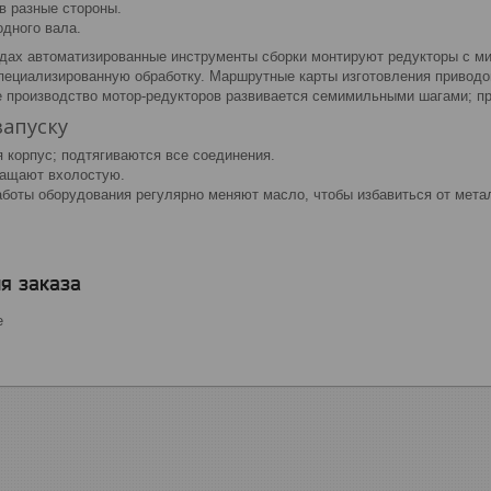
в разные стороны.
одного вала.
дах автоматизированные инструменты сборки монтируют редукторы с ми
пециализированную обработку. Маршрутные карты изготовления привод
 производство мотор-редукторов развивается семимильными шагами; про
запуску
 корпус; подтягиваются все соединения.
ращают вхолостую.
боты оборудования регулярно меняют масло, чтобы избавиться от метал
я заказа
е