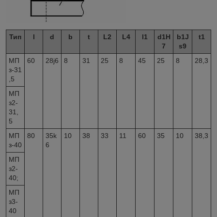
Тип
l
d
b
t
L
2
L
4
l
1
d
1
H
b
1
J
t
1
7
s9
МП
60
28j6
8
31
25
8
45
25
8
28,3
з-31
,5
МП
з2-
31,
5
МП
80
35k
10
38
33
11
60
35
10
38,3
з-40
6
МП
з2-
40;
МП
з3-
40