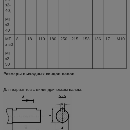
з2-
40;
МП
з3-
40
МП
8
18
110
180
250
215
158
136
17
М10
з-50
МП
з2-
50
Размеры выходных концов валов
Для вариантов с цилиндрическим валом.