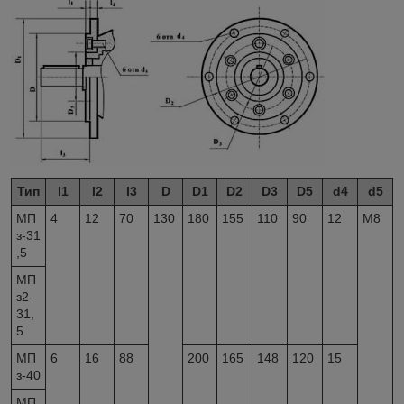
Тип
l
1
l
2
l
3
D
D
1
D
2
D
3
D
5
d
4
d
5
МП
4
12
70
130
180
155
110
90
12
М8
з-31
,5
МП
з2-
31,
5
МП
6
16
88
200
165
148
120
15
з-40
МП