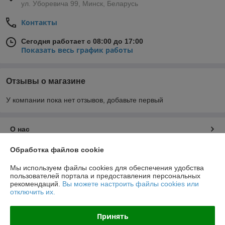
ул. Уборевича 99, Минск, Беларусь
Контакты
Сегодня работает с 08:00 до 17:00
Показать весь график работы
Отзывы о магазине
У компании пока нет отзывов, добавьте первый
О нас
Обработка файлов cookie
Контакты
Мы используем файлы cookies для обеспечения удобства
пользователей портала и предоставления персональных
Доставка и оплата
рекомендаций.
Вы можете настроить файлы cookies или
отключить их.
График работы
Принять
Полная версия сайта