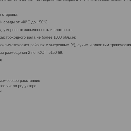
е стороны;
й среды от -40°С до +50°С;
а, умеренные запыленность и влажность;
быстроходного вала не более 1000 об/мин;
кроклиматических районах с умеренным (У), сухим и влажным тропически
рии размещения 2 по ГОСТ I5150-69.
я
межосевое расстояние
ное число редуктора
и