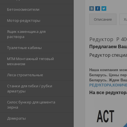
Бетоносмесители
Описание
Х
Мотор-редукторы
Ящик каменщика для
раствора
Редуктор Р 40
Предлагаем Ва
Туалетные кабины
Редуктор специа
МТМ Монтажный тяговый
механизм
Наша компания мож
Леса строительные
Беларусь. Цены перв
Беларусь. Ждем Ваш
РЕДУКТОРА,КОНИЧЕ
Станки для гибки / рубки
арматуры
На все редуктор
Силос бункер для цемента
зерна
Домкраты