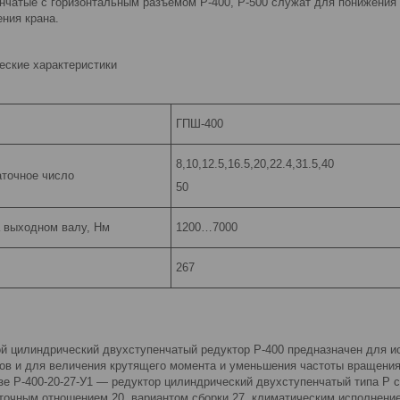
нчатые с горизонтальным разъемом Р-400, Р-500 служат для понижения 
ния крана.
ские характеристики
ГПШ-400
8,10,12.5,16.5,20,22.4,31.5,40
точное число
50
 выходном валу, Нм
1200…7000
267
й цилиндрический двухступенчатый редуктор Р-400 предназначен для и
ов и для величения крутящего момента и уменьшения частоты вращени
азе Р-400-20-27-У1 — редуктор цилиндрический двухступенчатый типа Р
очным отношением 20, вариантом сборки 27, климатическим исполнение