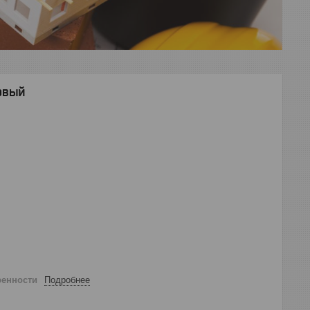
овый
ренности
Подробнее