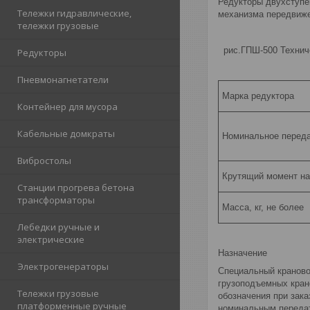
Редукторы двухступе
Тележки гидравлические,
механизма передвиже
тележки грузовые
рис.ГПШ-500 Техниче
Редукторы
Пневмонагнетатели
Марка редуктора
Контейнер для мусора
Кабельные домкраты
Номинальное переда
Вибростолы
Крутящий момент на
Станции прогрева бетона
трансформаторы
Масса, кг, не более
Лебедки ручные и
электрические
Назначение
Электрогенераторы
Специальный краново
грузоподъемных кран
Тележки грузовые
обозначения при зак
платформенные ручные
номинальным передат