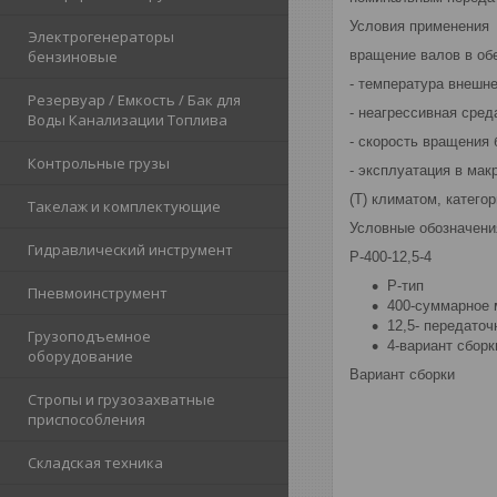
Условия применения
Электрогенераторы
вращение валов в об
бензиновые
- температура внешне
Резервуар / Емкость / Бак для
- неагрессивная сред
Воды Канализации Топлива
- скорость вращения 
Контрольные грузы
- эксплуатация в ма
(Т) климатом, катего
Такелаж и комплектующие
Условные обозначени
Гидравлический инструмент
Р-400-12,5-4
Р-тип
Пневмоинструмент
400-суммарное 
12,5- передаточ
Грузоподъемное
4-вариант сборк
оборудование
Вариант сборки
Стропы и грузозахватные
приспособления
Складская техника