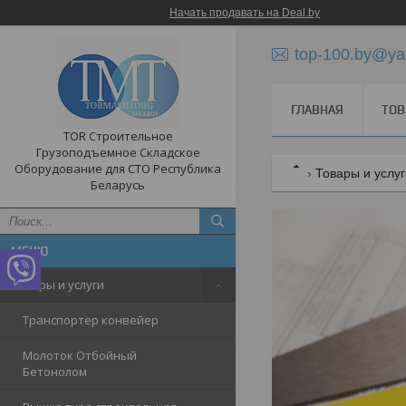
Начать продавать на Deal.by
top-100.by@ya
ГЛАВНАЯ
ТОВ
TOR Строительное
Грузоподъемное Складское
Оборудование для СТО Республика
Товары и услу
Беларусь
Товары и услуги
Транспортер конвейер
Молоток Отбойный
Бетонолом