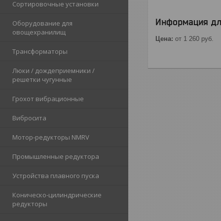
Сортировочные установки
Информация дл
Оборудование для
овощехранилищ
Цена:
от 1 260
руб.
Трансформаторы
Люки / дождеприемники /
решетки чугунные
Грохот вибрационные
Вибросита
Мотор-редукторы NMRV
Промышленные редуктора
Устройства плавного пуска
Коническо-цилиндрические
редукторы