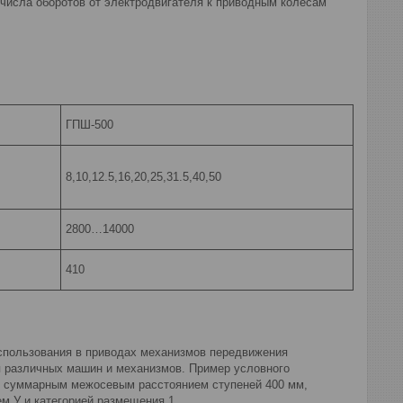
числа оборотов от электродвигателя к приводным колесам
ГПШ-500
8,10,12.5,16,20,25,31.5,40,50
2800…14000
410
спользования в приводах механизмов передвижения
я различных машин и механизмов. Пример условного
 с суммарным межосевым расстоянием ступеней 400 мм,
м У и категорией размещения 1.