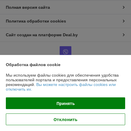
Полная версия сайта
Политика обработки cookies
Сайт создан на платформе Deal.by
Обработка файлов cookie
Информация для покупателя
Мы используем файлы cookies для обеспечения удобства
пользователей портала и предоставления персональных
Юридическое лицо:
ООО ТорМашТорг
рекомендаций.
Вы можете настроить файлы cookies или
г. Минск, ул.Уборевича 99-85
отключить их.
Регистрационный номер ЕГР: 193809924
Принять
УНП: 193809924
Регистрационный орган: Минский городской исполнительный комитет
Отклонить
Дата регистрации компании: 12.11.2024