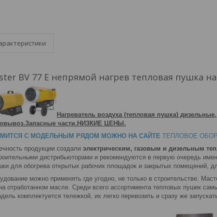
арактеристики
ter BV 77 E непрямой нагрев тепловая пушка н
Нагреватель воздуха (тепловая пушка) дизельные,
амовывоз.Запасные части.НИЗКИЕ ЦЕНЫ.
МИТСЯ С МОДЕЛЬНЫМ РЯДОМ МОЖНО НА САЙТЕ
ТЕПЛОВОЕ ОБО
ечность продукции создали
электрическим, газовым и дизельным те
роительными дистрибьюторами и рекомендуются в первую очередь имен
шки для обогрева открытых рабочих площадок и закрытых помещений, дл
удование можно применять где угодно, не только в строительстве. Маст
 на отработанном масле. Среди всего ассортимента тепловых пушек са
дель комплектуется тележкой, их легко перевозить и сразу же запускать