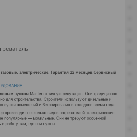
агреватель
 газовые, электрические. Гарантия 12 месяцев.Сервисный
РУДОВАНИЕ
пловым
пушкам Master отличную репутацию. Они традиционно
но для строительства. Строители используют дизельные и
я сушки помещений и бетонирования в холодное время года.
ер производит несколько видов нагревателей: электрические,
мые популярные — мобильные. Они не требуют особенной
 в работу там, где они нужны.