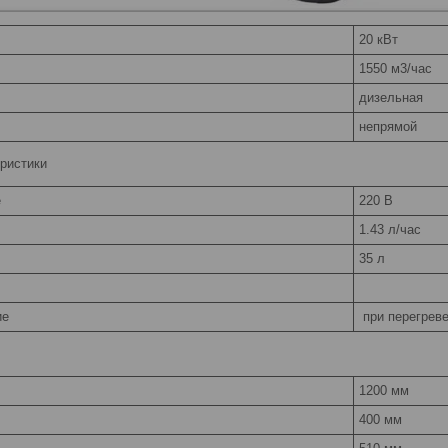
20 кВт
ь
1550 м3/час
дизельная
непрямой
еристики
е
220 В
1.43 л/час
35 л
ие
при перегрев
1200 мм
400 мм