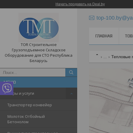
Начать продавать на Deal.by
top-100.by@ya
ГЛАВНАЯ
ТОВ
TOR Строительное
Грузоподъемное Складское
Оборудование для СТО Республика
...
Тепловые п
Беларусь
Товары и услуги
Транспортер конвейер
Молоток Отбойный
Бетонолом