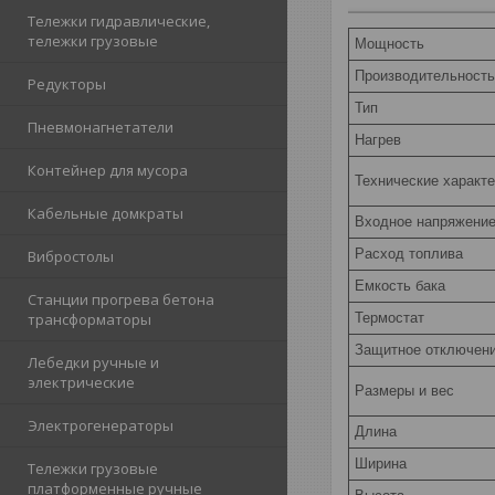
Тележки гидравлические,
тележки грузовые
Мощность
Производительност
Редукторы
Тип
Пневмонагнетатели
Нагрев
Контейнер для мусора
Технические характ
Кабельные домкраты
Входное напряжени
Расход топлива
Вибростолы
Емкость бака
Станции прогрева бетона
Термостат
трансформаторы
Защитное отключен
Лебедки ручные и
электрические
Размеры и вес
Электрогенераторы
Длина
Ширина
Тележки грузовые
платформенные ручные