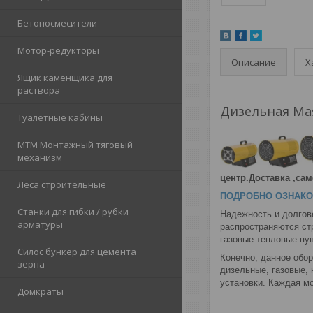
Бетоносмесители
Мотор-редукторы
Описание
Х
Ящик каменщика для
раствора
Дизельная Mas
Туалетные кабины
МТМ Монтажный тяговый
механизм
центр.Доставка ,с
Леса строительные
ПОДРОБНО ОЗНАКО
Станки для гибки / рубки
Надежность и долгов
арматуры
распространяются ст
газовые тепловые пу
Силос бункер для цемента
Конечно, данное обор
зерна
дизельные, газовые,
установки. Каждая мо
Домкраты