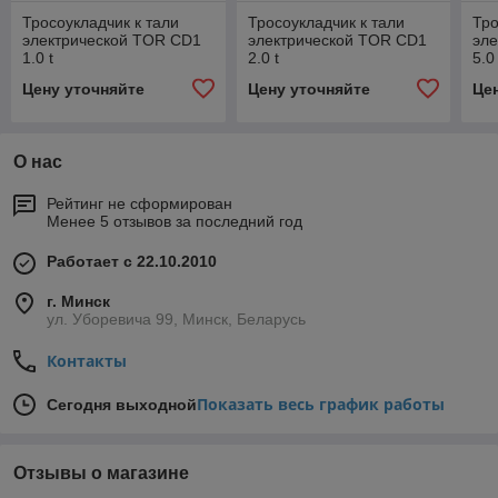
Тросоукладчик к тали
Тросоукладчик к тали
Тро
электрической TOR CD1
электрической TOR CD1
эл
1.0 t
2.0 t
5.0 
Цену уточняйте
Цену уточняйте
Це
О нас
Рейтинг не сформирован
Менее 5 отзывов за последний год
Работает с 22.10.2010
г. Минск
ул. Уборевича 99, Минск, Беларусь
Контакты
Показать весь график работы
Сегодня выходной
Отзывы о магазине