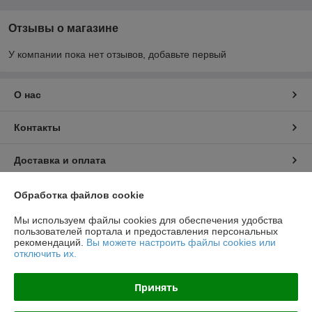
Отзывы о магазине
У компании пока нет отзывов, добавьте первый
О нас
Контакты
Доставка и оплата
График работы
Обработка файлов cookie
Мы используем файлы cookies для обеспечения удобства
Полная версия сайта
пользователей портала и предоставления персональных
рекомендаций.
Вы можете настроить файлы cookies или
отключить их.
Политика обработки cookies
Принять
Сайт создан на платформе Deal.by