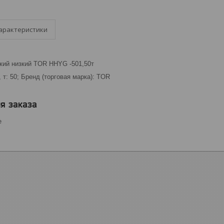
арактеристики
кий низкий TOR HHYG -501,50т
, т: 50; Бренд (торговая марка): TOR
я заказа
е