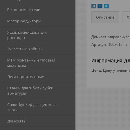
Бетоносмесители
Описание
Х
Мотор-редукторы
Ящик каменщика для
Домкрат гидравличес
раствора
Артикул: 1002013; г/п
Туалетные кабины
Информация дл
МТМ Монтажный тяговый
механизм
Цена:
Цену уточняйт
Леса строительные
Станки для гибки / рубки
арматуры
Силос бункер для цемента
зерна
Домкраты