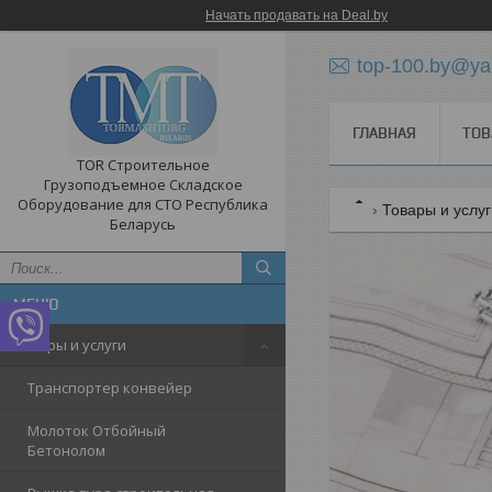
Начать продавать на Deal.by
top-100.by@ya
ГЛАВНАЯ
ТОВ
TOR Строительное
Грузоподъемное Складское
Оборудование для СТО Республика
Товары и услу
Беларусь
Товары и услуги
Транспортер конвейер
Молоток Отбойный
Бетонолом