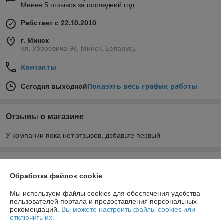
Менее 5 отзывов за последний год
Работает с 22.10.2010
г. Минск
ул. Уборевича 99, Минск, Беларусь
Контакты
Показать весь график работы
Сегодня выходной
Отзывы о магазине
У компании пока нет отзывов, добавьте первый
О нас
Обработка файлов cookie
Контакты
Мы используем файлы cookies для обеспечения удобства
пользователей портала и предоставления персональных
рекомендаций.
Вы можете настроить файлы cookies или
Доставка и оплата
отключить их.