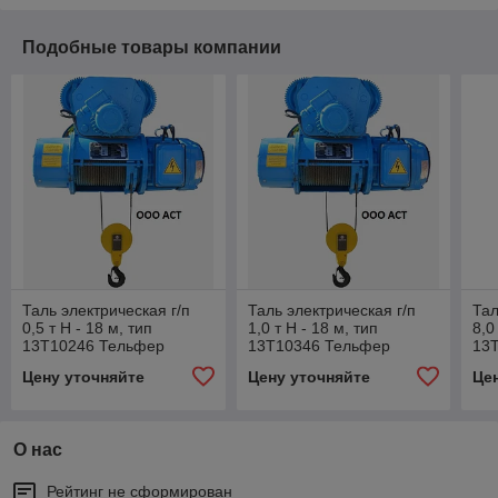
Подобные товары компании
Таль электрическая г/п
Таль электрическая г/п
Тал
0,5 т Н - 18 м, тип
1,0 т Н - 18 м, тип
8,0
13Т10246 Тельфер
13Т10346 Тельфер
13
Болгария
Болгария
Бо
Цену уточняйте
Цену уточняйте
Це
О нас
Рейтинг не сформирован