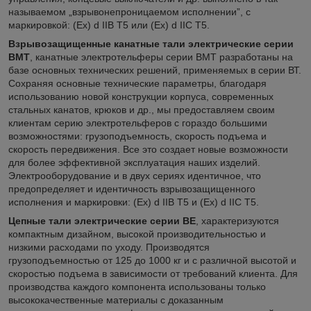
называемом „взрывонепроницаемом исполнении”, с
маркировкой: (Ех) d IIB T5 или (Ех) d IIC T5.
Взрывозащищенные канатные тали электрические серии
ВМТ
, канатные электротельферы серии BМТ разработаны на
базе основных технических решений, применяемых в серии ВТ.
Сохраняя основные технические параметры, благодаря
использованию новой конструкции корпуса, современных
стальных канатов, крюков и др., мы предоставляем своим
клиентам серию электротельферов с гораздо большими
возможностями: грузоподъемность, скорость подъема и
скорость передвижения. Все это создает новые возможности
для более эффективной эксплуатация наших изделий.
Электрооборудование и в двух сериях идентичное, что
предопределяет и идентичность взрывозащищенного
исполнения и маркировки: (Ех) d IIB T5 и (Ех) d IIC T5.
Цепные тали электрические серии ВЕ
, характеризуются
компактным дизайном, высокой производительностью и
низкими расходами по уходу. Производятся
грузоподъемностью от 125 до 1000 кг и с различной высотой и
скоростью подъема в зависимости от требований клиента. Для
производства каждого компонента использованы только
высококачественные материалы с доказанным