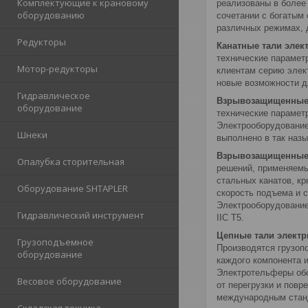
Комплектующие к крановому
реализованы в более
оборудованию
сочетании с богатым
различных режимах, 
Редукторы
Канатные тали элек
технические парамет
Мотор-редукторы
клиентам серию элек
новые возможности д
Гидравлическое
Взрывозащищенные 
оборудование
технические парамет
Электрооборудование
Шнеки
выполнено в так назы
Взрывозащищенные 
Опалубка сторительная
решений, применяемы
стальных канатов, к
Оборудование SHTAPLER
скорость подъема и 
Электрооборудование 
Гидравлический инструмент
IIC T5.
Цепные тали электр
Грузоподъемное
Производятся грузопо
оборудование
каждого компонента 
Электротельферы обо
Весовое оборудование
от перегрузки и пов
международным станд