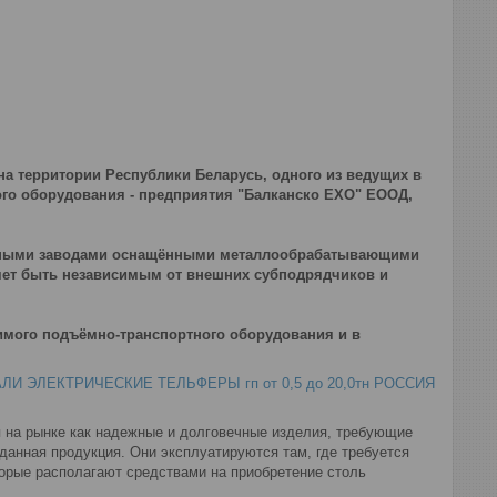
 территории Республики Беларусь, одного из ведущих в
го оборудования - предприятия "Балканско ЕХО" ЕООД,
льными заводами оснащёнными металлообрабатывающими
яет быть независимым от внешних субподрядчиков и
имого подъёмно-транспортного оборудования и в
ЭЛЕКТРИЧЕСКИЕ ТЕЛЬФЕРЫ гп от 0,5 до 20,0тн РОССИЯ
я на рынке как надежные и долговечные изделия, требующие
 данная продукция. Они эксплуатируются там, где требуется
торые располагают средствами на приобретение столь