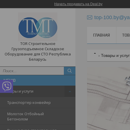
Начать продавать на Deal.by
top-100.by@ya
ГЛАВНАЯ
ТОВ
TOR Строительное
Грузоподъемное Складское
Оборудование для СТО Республика
Товары и услу
Беларусь
Товары и услуги
Транспортер конвейер
Молоток Отбойный
Бетонолом