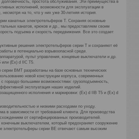
 долговечность, простота обслуживания. Эти преимущества в
уктивных исполнений, возможности для эксплуатации в
есмотря на то, что у них уже 30-летняя история.
рии канатных электротельферов Т. Сохраняя основные
тальных канатов, крюков и др., мы предоставляем своим
орость подъема и скорость передвижения. Все это создает
руктивные решения электротельферов серии Т и сохраняют её
аботы в потенциально взрывоопасной среде.
аппаратурой, пульт управления, концевые выключатели и др.
или (Ех) d IIC T5.
 серии BМТ разработаны на базе основных технических
пользованию новой конструкции корпуса, современных
 с гораздо большими возможностями: грузоподъемность,
эффективной эксплуатация наших изделий.
защищенного исполнения и маркировки: (Ех) d IIB T5 и (Ех) d
оизводительностью и низкими расходами по уходу.
ема в зависимости от требований клиента. Для производства
исхождением от сертифицированных производителей.
 конечным выключателем, который предохраняет сооружение
ные электротельферы серии ВЕ отвечают самым высоким