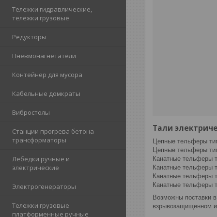
Тележки гидравлические,
тележки грузовые
Редукторы
Пневмонагнетатели
Контейнер для мусора
Кабельные домкраты
Вибростолы
Тали электрич
Станции прогрева бетона
трансформаторы
Цепные тельферы ти
Цепные тельферы ти
Лебедки ручные и
Канатные тельферы т
электрические
Канатные тельферы т
Канатные тельферы т
Канатные тельферы 
Электрогенераторы
Возможны поставки в
Тележки грузовые
взрывозащищенном ис
платформенные ручные