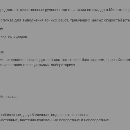
едлагает качественные ручные тали в наличии со склада в Минске по 
 служат для выполнения точных работ, требующих малых скоростей (сты
е
ских тельферов
ие
мплектующие производятся в соответствии с болгарскими, европейским
и испытания в специальных лабораториях.
хбалочные
днобалочные, двухбалочные, подвесные и опорные
 настенные, настенно-консольные поворотные и неповоротные