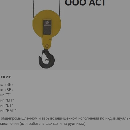
еские
па «ВВ»
па «ВE»
ип "Т"
ип "МТ"
ип "ВТ"
тип "ВМТ"
 общепромышленном и взрывозащищенном исполнении по индивидуальном
полнении (для работы в шахтах и на рудниках).