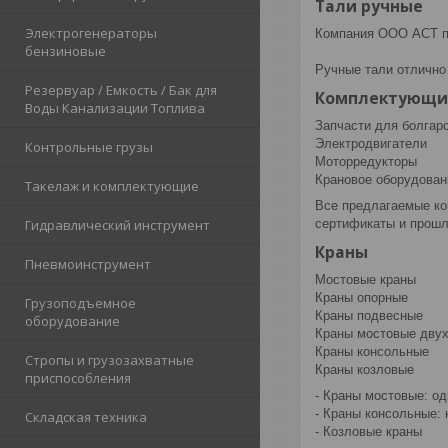
Тали ручные
Электрогенераторы
Компания ООО АСТ пр
бензиновые
Ручные тали отлично
Резервуар / Емкость / Бак для
Комплектующи
Воды Канализации Топлива
Запчасти для болгар
Электродвигатели
Контрольные грузы
Моторредукторы
Крановое оборудован
Такелаж и комплектующие
Все предлагаемые ко
сертификаты и прошл
Гидравлический инструмент
Краны
Пневмоинструмент
Мостовые краны
Краны опорные
Грузоподъемное
Краны подвесные
оборудование
Краны мостовые дву
Краны консольные
Стропы и грузозахватные
Краны козловые
приспособления
- Краны мостовые: о
- Краны консольные:
Складская техника
- Козловые краны