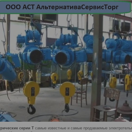
трические серии Т
самые известные и самые продаваемые электротельф