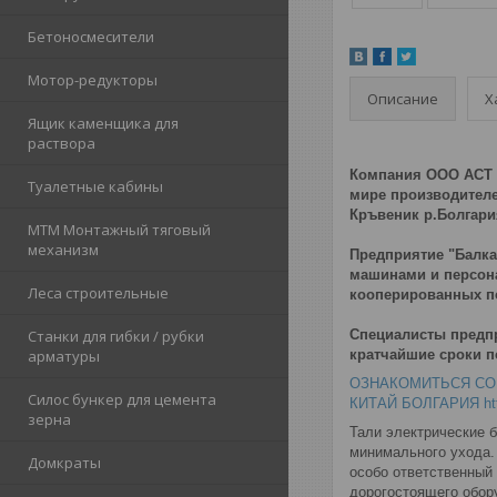
Бетоносмесители
Мотор-редукторы
Описание
Х
Ящик каменщика для
раствора
Компания ООО АСТ А
Туалетные кабины
мире производителе
Кръвеник р.Болгари
МТМ Монтажный тяговый
механизм
Предприятие "Балк
машинами и персона
Леса строительные
кооперированных п
Специалисты предпр
Станки для гибки / рубки
кратчайшие сроки по
арматуры
ОЗНАКОМИТЬСЯ СО 
Силос бункер для цемента
КИТАЙ БОЛГАРИЯ
ht
зерна
Тали электрические 
минимального ухода. 
Домкраты
особо ответственный
дорогостоящего обор