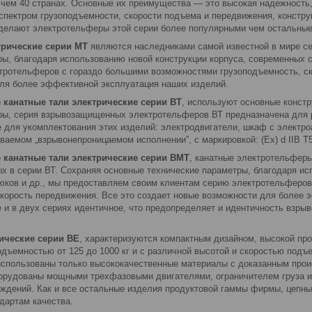
 чем 40 странах. Основные их преимущества — это высокая надежность,
 спектром грузоподъемности, скорости подъема и передвижения, констр
делают электротельферы этой серии более популярными чем остальные, н
трические серии МТ
являются наследниками самой известной в мире се
ры, благодаря использованию новой конструкции корпуса, современных с
тротельферов с гораздо большими возможностями грузоподъемность, ск
ля более эффективной эксплуатация наших изделий.
канатные тали электрические серии ВТ
, используют основные конст
ры, серия взрывозащищенных электротельферов ВТ предназначена для р
 для укомплектования этих изделий: электродвигатели, шкаф с электро
ваемом „взрывонепроницаемом исполнении”, с маркировкой: (Ех) d IIB T5 
канатные тали электрические серии ВМТ
, канатные электротельферы
х в серии ВТ. Сохраняя основные технические параметры, благодаря ис
рюков и др., мы предоставляем своим клиентам серию электротельферов
скорость передвижения. Все это создает новые возможности для более 
и в двух сериях идентичное, что предопределяет и идентичность взрыво
ические серии ВЕ
, характеризуются компактным дизайном, высокой пр
дъемностью от 125 до 1000 кг и с различной высотой и скоростью подъ
использованы только высококачественные материалы с доказанным про
рудованы мощными трехфазовыми двигателями, ограничителем груза и
реждений. Как и все остальные изделия продуктовой гаммы фирмы, цеп
артам качества.