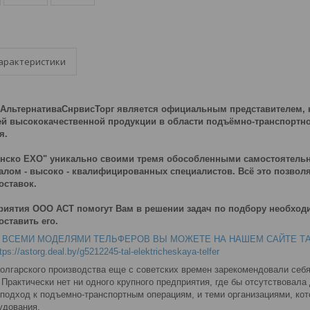
арактеристики
льтернативаСнрвисТорг является официальным представителем, на
й высококачественной продукции в области подъёмно-транспортно
я.
анско ЕХО" уникально своими тремя обособленными самостояте
лом - высоко - квалифицированных специалистов. Всё это позвол
оставок.
иятия ООО АСТ помогут Вам в решении задач по подбору необход
ставить его.
ВСЕМИ МОДЕЛЯМИ ТЕЛЬФЕРОВ ВЫ МОЖЕТЕ НА НАШЕМ САЙТЕ ТАЛИ 
tps://astorg.deal.by/g5212245-tal-elektricheskaya-telfer
болгарского производства еще с советских времен зарекомендовали себ
Практически нет ни одного крупного предприятия, где бы отсутствовала
 подход к подъемно-транспортным операциям, и теми организациями, ко
удования.