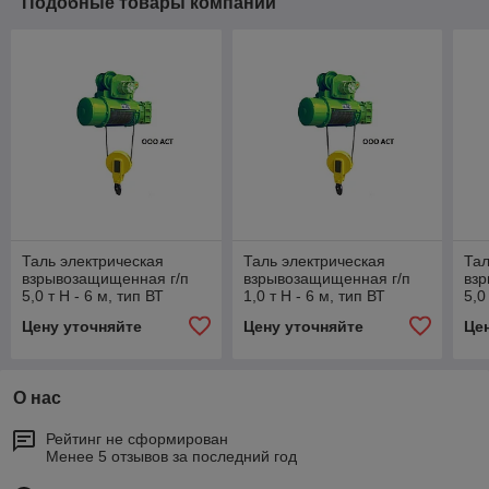
Подобные товары компании
Таль электрическая
Таль электрическая
Тал
взрывозащищенная г/п
взрывозащищенная г/п
вз
5,0 т Н - 6 м, тип ВТ
1,0 т Н - 6 м, тип ВТ
5,0
Тельфер Болгария
Тельфер Болгария
Те
Цену уточняйте
Цену уточняйте
Це
взрывобезопасный
взрывобезопасный
вз
О нас
Рейтинг не сформирован
Менее 5 отзывов за последний год