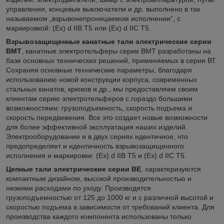
управления, концевые выключатели и др. выполнено в так
называемом „взрывонепроницаемом исполнении”, с
маркировкой: (Ех) d IIB T5 или (Ех) d IIC T5.
Взрывозащищенные канатные тали электрические серии
ВМТ
, канатные электротельферы серии BМТ разработаны на
базе основных технических решений, применяемых в серии ВТ.
Сохраняя основные технические параметры, благодаря
использованию новой конструкции корпуса, современных
стальных канатов, крюков и др., мы предоставляем своим
клиентам серию электротельферов с гораздо большими
возможностями: грузоподъемность, скорость подъема и
скорость передвижения. Все это создает новые возможности
для более эффективной эксплуатация наших изделий.
Электрооборудование и в двух сериях идентичное, что
предопределяет и идентичность взрывозащищенного
исполнения и маркировки: (Ех) d IIB T5 и (Ех) d IIC T5.
Цепные тали электрические серии ВЕ
, характеризуются
компактным дизайном, высокой производительностью и
низкими расходами по уходу. Производятся
грузоподъемностью от 125 до 1000 кг и с различной высотой и
скоростью подъема в зависимости от требований клиента. Для
производства каждого компонента использованы только