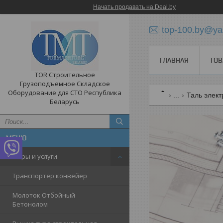
Начать продавать на Deal.by
top-100.by@ya
ГЛАВНАЯ
ТОВ
TOR Строительное
Грузоподъемное Складское
Оборудование для СТО Республика
...
Таль элект
Беларусь
Товары и услуги
Транспортер конвейер
Молоток Отбойный
Бетонолом