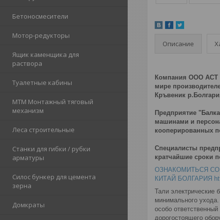
Бетоносмесители
Мотор-редукторы
Описание
Х
Ящик каменщика для
раствора
Компания ООО АСТ А
Туалетные кабины
мире производителе
Кръвеник р.Болгари
МТМ Монтажный тяговый
механизм
Предприятие "Балк
машинами и персона
Леса строительные
кооперированных п
Специалисты предпр
Станки для гибки / рубки
кратчайшие сроки по
арматуры
ОЗНАКОМИТЬСЯ СО 
Силос бункер для цемента
КИТАЙ БОЛГАРИЯ
ht
зерна
Тали электрические 
минимального ухода. 
Домкраты
особо ответственный
дорогостоящего обор