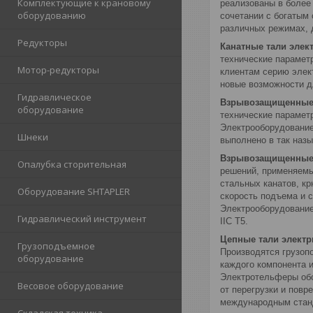
Комплектующие к крановому
реализованы в более
оборудованию
сочетании с богатым
различных режимах, 
Редукторы
Канатные тали элек
технические парамет
Мотор-редукторы
клиентам серию элек
новые возможности д
Гидравлическое
Взрывозащищенные 
оборудование
технические парамет
Электрооборудование
Шнеки
выполнено в так назы
Взрывозащищенные 
Опалубка сторительная
решений, применяемы
стальных канатов, к
Оборудование SHTAPLER
скорость подъема и 
Электрооборудование 
Гидравлический инструмент
IIC T5.
Цепные тали электр
Грузоподъемное
Производятся грузопо
оборудование
каждого компонента 
Электротельферы обо
Весовое оборудование
от перегрузки и пов
международным станд