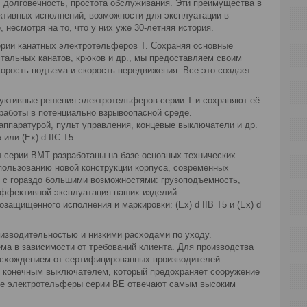
 долговечность, простота обслуживания. Эти преимущества в
уктивных исполнений, возможности для эксплуатации в
есмотря на то, что у них уже 30-летняя история.
рии канатных электротельферов Т. Сохраняя основные
тальных канатов, крюков и др., мы предоставляем своим
орость подъема и скорость передвижения. Все это создает
руктивные решения электротельферов серии Т и сохраняют её
аботы в потенциально взрывоопасной среде.
аппаратурой, пульт управления, концевые выключатели и др.
или (Ех) d IIC T5.
 серии BМТ разработаны на базе основных технических
пользованию новой конструкции корпуса, современных
 с гораздо большими возможностями: грузоподъемность,
эффективной эксплуатация наших изделий.
защищенного исполнения и маркировки: (Ех) d IIB T5 и (Ех) d
оизводительностью и низкими расходами по уходу.
ема в зависимости от требований клиента. Для производства
исхождением от сертифицированных производителей.
 конечным выключателем, который предохраняет сооружение
ные электротельферы серии ВЕ отвечают самым высоким