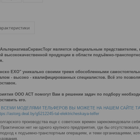
арактеристики
льтернативаСнрвисТорг является официальным представителем, на
й высококачественной продукции в области подъёмно-транспортно
я.
анско ЕХО" уникально своими тремя обособленными самостояте
лом - высоко - квалифицированных специалистов. Всё это позвол
оставок.
иятия ООО АСТ помогут Вам в решении задач по подбору необход
ставить его.
ВСЕМИ МОДЕЛЯМИ ТЕЛЬФЕРОВ ВЫ МОЖЕТЕ НА НАШЕМ САЙТЕ ТАЛИ 
tps://astorg.deal.by/g5212245-tal-elektricheskaya-telfer
болгарского производства еще с советских времен зарекомендовали себ
Практически нет ни одного крупного предприятия, где бы отсутствовала
 подход к подъемно-транспортным операциям, и теми организациями, ко
удования.