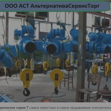
трические серии Т
самые известные и самые продаваемые электротельф