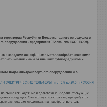
 территории Республики Беларусь, одного из ведущих в
го оборудования - предприятия "Балканско ЕХО" ЕООД,
льными заводами оснащёнными металлообрабатывающими
яет быть независимым от внешних субподрядчиков и
имого подъёмно-транспортного оборудования и в
ЭЛЕКТРИЧЕСКИЕ ТЕЛЬФЕРЫ гп от 0,5 до 20,0тн РОССИЯ
я на рынке как надежные и долговечные изделия, требующие
 данная продукция. Они эксплуатируются там, где требуется
торые располагают средствами на приобретение столь