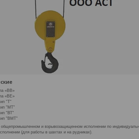
еские
па «ВВ»
па «ВE»
ип "Т"
ип "МТ"
ип "ВТ"
тип "ВМТ"
 общепромышленном и взрывозащищенном исполнении по индивидуальном
полнении (для работы в шахтах и на рудниках).