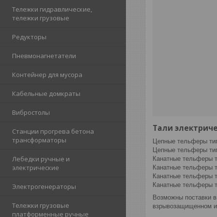
Тележки гидравлические,
тележки грузовые
Редукторы
Пневмонагнетатели
Контейнер для мусора
Кабельные домкраты
Вибростолы
Тали электрич
Станции прогрева бетона
трансформаторы
Цепные тельферы ти
Цепные тельферы ти
Лебедки ручные и
Канатные тельферы т
электрические
Канатные тельферы т
Канатные тельферы т
Канатные тельферы 
Электрогенераторы
Возможны поставки в
Тележки грузовые
взрывозащищенном ис
платформенные ручные