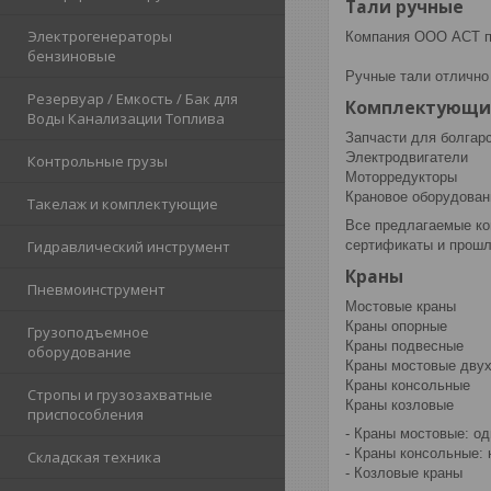
Тали ручные
Электрогенераторы
Компания ООО АСТ пр
бензиновые
Ручные тали отлично
Резервуар / Емкость / Бак для
Комплектующи
Воды Канализации Топлива
Запчасти для болгар
Электродвигатели
Контрольные грузы
Моторредукторы
Крановое оборудован
Такелаж и комплектующие
Все предлагаемые ко
сертификаты и прошл
Гидравлический инструмент
Краны
Пневмоинструмент
Мостовые краны
Краны опорные
Грузоподъемное
Краны подвесные
оборудование
Краны мостовые дву
Краны консольные
Стропы и грузозахватные
Краны козловые
приспособления
- Краны мостовые: о
- Краны консольные:
Складская техника
- Козловые краны