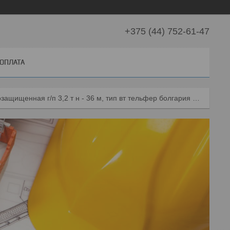
+375 (44) 752-61-47
 ОПЛАТА
Таль электрическая взрывозащищенная г/п 3,2 т н - 36 м, тип вт тельфер болгария взрывобезопасный