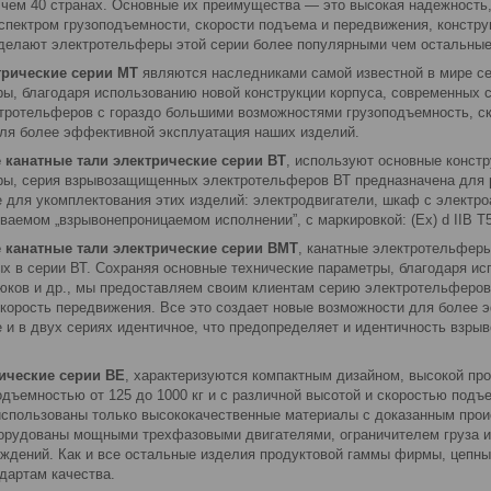
 чем 40 странах. Основные их преимущества — это высокая надежность,
 спектром грузоподъемности, скорости подъема и передвижения, констр
делают электротельферы этой серии более популярными чем остальные, н
трические серии МТ
являются наследниками самой известной в мире се
ры, благодаря использованию новой конструкции корпуса, современных с
тротельферов с гораздо большими возможностями грузоподъемность, ск
ля более эффективной эксплуатация наших изделий.
канатные тали электрические серии ВТ
, используют основные конст
ры, серия взрывозащищенных электротельферов ВТ предназначена для р
 для укомплектования этих изделий: электродвигатели, шкаф с электро
ваемом „взрывонепроницаемом исполнении”, с маркировкой: (Ех) d IIB T5 
канатные тали электрические серии ВМТ
, канатные электротельферы
х в серии ВТ. Сохраняя основные технические параметры, благодаря ис
рюков и др., мы предоставляем своим клиентам серию электротельферов
скорость передвижения. Все это создает новые возможности для более 
и в двух сериях идентичное, что предопределяет и идентичность взрыво
ические серии ВЕ
, характеризуются компактным дизайном, высокой пр
дъемностью от 125 до 1000 кг и с различной высотой и скоростью подъ
использованы только высококачественные материалы с доказанным про
рудованы мощными трехфазовыми двигателями, ограничителем груза и
реждений. Как и все остальные изделия продуктовой гаммы фирмы, цеп
артам качества.