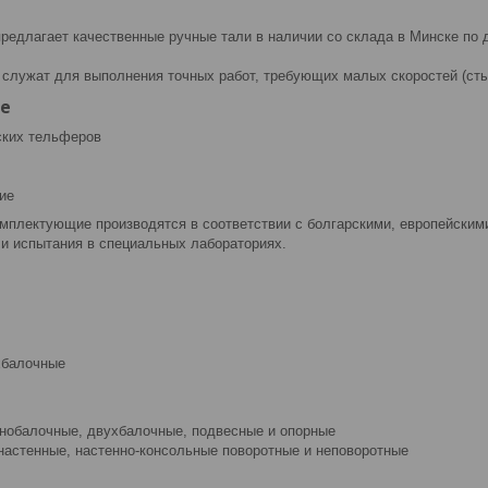
едлагает качественные ручные тали в наличии со склада в Минске по 
 служат для выполнения точных работ, требующих малых скоростей (сты
е
ских тельферов
ие
мплектующие производятся в соответствии с болгарскими, европейским
и испытания в специальных лабораториях.
хбалочные
днобалочные, двухбалочные, подвесные и опорные
 настенные, настенно-консольные поворотные и неповоротные