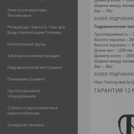
Диаметр колес – 180
Ширина между вилам
Электрогенераторы
Вес – 78кг
бензиновые
БОЛЕЕ ПОДРОБНУ
Гидравлические тел
Резервуар / Емкость / Бак для
Воды Канализации Топлива
Грузоподъемность – 3
Высота подъема – 26
Контрольные грузы
Высота подхвата — 
Длина вил – 1150 мм
Такелаж и комплектующие
Диаметр колес – 180
Ширина между вилам
Вес – 80кг
Гидравлический инструмент
БОЛЕЕ ПОДРОБНУ
Пневмоинструмент
https://astorg.deal.by/
ГАРАНТИЯ 12
Грузоподъемное
оборудование
Стропы и грузозахватные
приспособления
Складская техника