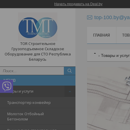
Начать продавать на Deal.by
top-100.by@ya
ГЛАВНАЯ
ТОВ
TOR Строительное
Грузоподъемное Складское
Оборудование для СТО Республика
Товары и услу
Беларусь
Товары и услуги
Транспортер конвейер
Молоток Отбойный
Бетонолом