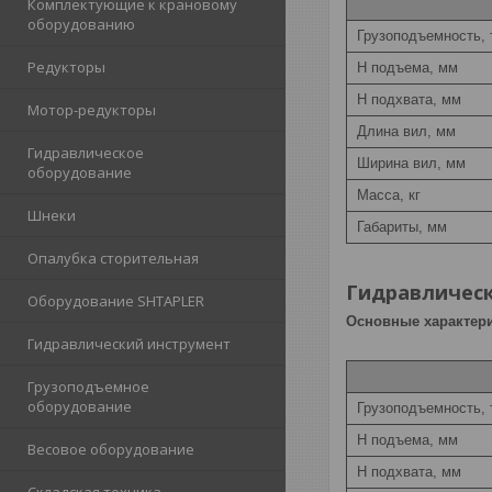
Комплектующие к крановому
оборудованию
Грузоподъемность, т
Редукторы
H подъема, мм
H подхвата, мм
Мотор-редукторы
Длина вил, мм
Гидравлическое
Ширина вил, мм
оборудование
Масса, кг
Шнеки
Габариты, мм
Опалубка сторительная
Гидравлическ
Оборудование SHTAPLER
Основные характери
Гидравлический инструмент
Грузоподъемное
оборудование
Грузоподъемность, т
H подъема, мм
Весовое оборудование
H подхвата, мм