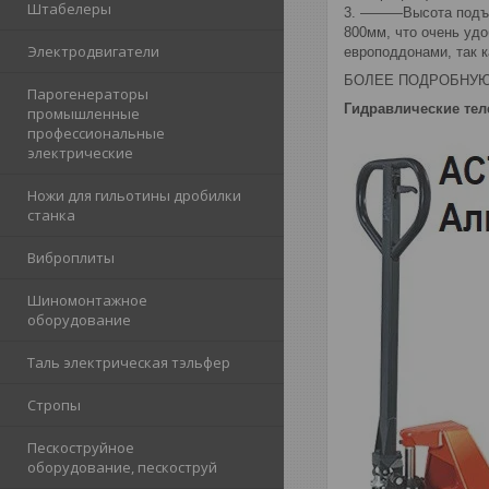
Штабелеры
3. ———Высота подъем
800мм, что очень удо
Электродвигатели
европоддонами, так к
БОЛЕЕ ПОДРОБНУ
Парогенераторы
Гидравлические тел
промышленные
профессиональные
электрические
Ножи для гильотины дробилки
станка
Виброплиты
Шиномонтажное
оборудование
Таль электрическая тэльфер
Стропы
Пескоструйное
оборудование, пескоструй