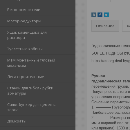
Бетоносмесители
Мотор-редукторы
Описание
Х
Ящик каменщика для
раствора
Гидравлические тележ
Туалетные кабины
БОЛЕЕ ПОДРОБНУ
МТМ Монтажный тяговый
https://astorg.deal.by/
механизм
Ручная
Леса строительные
гидравлическая тел
перемещения грузов.
Станки для гибки / рубки
Популярность этого в
арматуры
управления современ
Основные параметры,
Силос бункер для цемента
1. ———— Грузоподъем
зерна
Наибольшее распрост
2. ———– Размеры вил
Домкраты
мм и шириной вил от
или прицепа), 1500 и