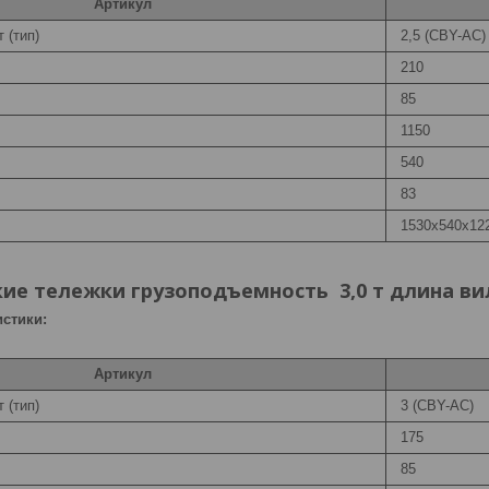
Артикул
 (тип)
2,5 (CBY-AC)
210
85
1150
540
83
1530х540х12
ие тележки грузоподъемность 3,0 т длина вил
стики:
Артикул
 (тип)
3 (CBY-AC)
175
85