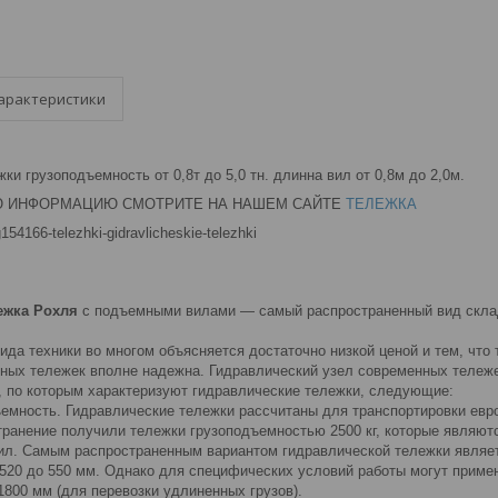
арактеристики
ки грузоподъемность от 0,8т до 5,0 тн. длинна вил от 0,8м до 2,0м.
Ю ИНФОРМАЦИЮ СМОТРИТЕ НА НАШЕМ САЙТЕ
ТЕЛЕЖКА
g154166-telezhki-gidravlicheskie-telezhki
ежка Рохля
с подъемными вилами — самый распространенный вид складс
ида техники во многом объясняется достаточно низкой ценой и тем, что
ных тележек вполне надежна. Гидравлический узел современных тележе
 по которым характеризуют гидравлические тележки, следующие:
ность. Гидравлические тележки рассчитаны для транспортировки европ
ранение получили тележки грузоподъемностью 2500 кг, которые являют
. Самым распространенным вариантом гидравлической тележки являетс
 520 до 550 мм. Однако для специфических условий работы могут примен
 1800 мм (для перевозки удлиненных грузов).