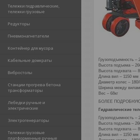
Тележки гидравлические,
тележки грузовые
Редукторы
Пневмонагнетатели
Контейнер для мусора
Грузоподъемность – 2
Кабельные домкраты
Высота подъема – 26
Высота подхвата — 
Вибростолы
Длина вил – 1150 мм
Диаметр колес – 180
Станции прогрева бетона
Ширина между вилам
трансформаторы
Вес – 68кг
БОЛЕЕ ПОДРОБНУ
Лебедки ручные и
электрические
Гидравлические тел
Грузоподъемность – 2
Электрогенераторы
Высота подъема – 26
Высота подхвата — 
Тележки грузовые
Длина вил – 1150 мм
платформенные ручные