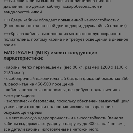
+++Стенки кабины выполнены из полиэтилена низкого
давления, что делает кабину пожаробезопасной и
вандалоустойчивой.
+++Дверь кабины обладает повышенной износостойкостью
(Крепежная петля по всей длине двери, двухслойный пластик).
+++Крыша кабины выполнена из матового полупрозрачного
полиэтелена, поэтому кабина не требует освещения в дневное
время.
БИОТУАЛЕТ (МТК) имеют следующие
характеристики:
· кабины легко перемещаемы (вес 80 кг., размер 1200 x 1100 x
2180 мм. )
· особопрочный накопительный бак для фекалий емкостью 250
л. рассчитан на 450-500 посещений
· кабины полностью автономны, не требуют подключения к
коммуникациям
· экологически безопасны, поскольку обеспечен замкнутый цикл
утилизации отходов и полностью исключено заражение
окружающей среды
· имеют высокую ударопрочность и износостойкость (панели
кабины выдерживают ударную нагрузку до 300 кг. на 1 кв. см.,
все детали кабины изготовлены из нетоксичного,