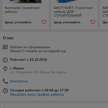
Биотуалет (туалетная
БИОТУАЛЕТ (Туалетная
БИ
кабина)
кабина) ДЛЯ
каб
СТРОИТЕЛЬНОЙ
СТ
ПЛОЩАДКИ, ПАРКОВ,
ПЛ
Цену уточняйте
Цену уточняйте
Це
ЗОН ОТДЫХА БЕЛАРУСЬ
ЗО
О нас
Рейтинг не сформирован
Менее 5 отзывов за последний год
Работает с 22.10.2010
г. Минск
ул. Уборевича 99, Минск, Беларусь
Контакты
Сегодня работает с 08:00 до 17:00
Показать весь график работы