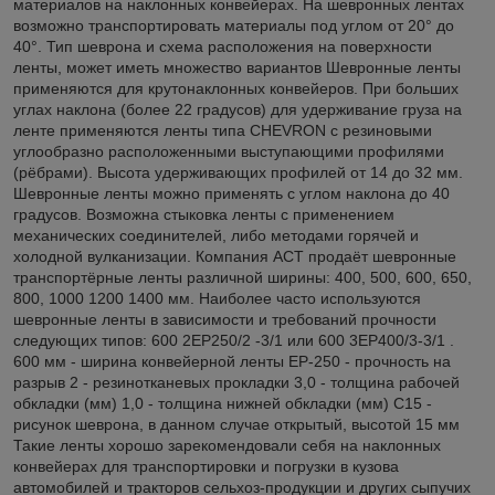
материалов на наклонных конвейерах. На шевронных лентах
возможно транспортировать материалы под углом от 20° до
40°. Тип шеврона и схема расположения на поверхности
ленты, может иметь множество вариантов Шевронные ленты
применяются для крутонаклонных конвейеров. При больших
углах наклона (более 22 градусов) для удерживание груза на
ленте применяются ленты типа CHEVRON с резиновыми
углообразно расположенными выступающими профилями
(рёбрами). Высота удерживающих профилей от 14 до 32 мм.
Шевронные ленты можно применять с углом наклона до 40
градусов. Возможна стыковка ленты с применением
механических соединителей, либо методами горячей и
холодной вулканизации. Компания АСТ продаёт шевронные
транспортёрные ленты различной ширины: 400, 500, 600, 650,
800, 1000 1200 1400 мм. Наиболее часто используются
шевронные ленты в зависимости и требований прочности
следующих типов: 600 2ЕР250/2 -3/1 или 600 3ЕР400/3-3/1 .
600 мм - ширина конвейерной ленты EP-250 - прочность на
разрыв 2 - резинотканевых прокладки 3,0 - толщина рабочей
обкладки (мм) 1,0 - толщина нижней обкладки (мм) С15 -
рисунок шеврона, в данном случае открытый, высотой 15 мм
Такие ленты хорошо зарекомендовали себя на наклонных
конвейерах для транспортировки и погрузки в кузова
автомобилей и тракторов сельхоз-продукции и других сыпучих