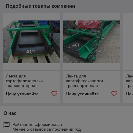
Подобные товары компании
Лента для
Лента для
Лен
картофелекопалки
картофелекопалки
ка
транспортерная
транспортерная
тр
резиновая ЕР ширина
резиновая ЕР ширина
ре
Цену уточняйте
Цену уточняйте
Це
250 400 500 600 650 800
250 400 500 600 650 800
250
1000 1200 мм
1000 1200 мм
10
конвейерная
конвейерная
ко
О нас
Рейтинг не сформирован
Менее 5 отзывов за последний год