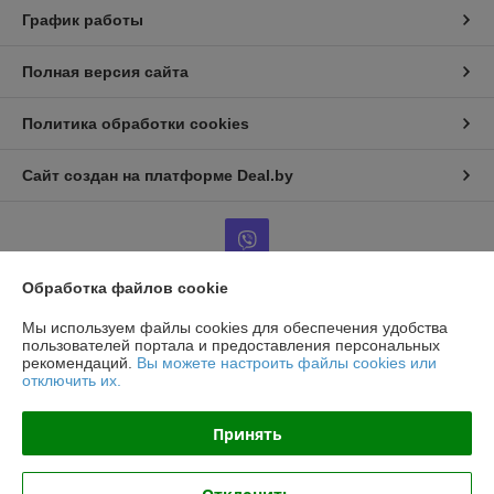
График работы
Полная версия сайта
Политика обработки cookies
Сайт создан на платформе Deal.by
Обработка файлов cookie
Информация для покупателя
Мы используем файлы cookies для обеспечения удобства
пользователей портала и предоставления персональных
Юридическое лицо:
ООО ТорМашТорг
рекомендаций.
Вы можете настроить файлы cookies или
г. Минск, ул.Уборевича 99-85
отключить их.
Регистрационный номер ЕГР: 193809924
Принять
УНП: 193809924
Регистрационный орган: Минский городской исполнительный комитет