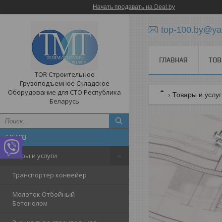
Начать продавать на Deal.by
top-100.by@ya
ГЛАВНАЯ
ТОВ
TOR Строительное
Грузоподъемное Складское
Оборудование для СТО Республика
Товары и услу
Беларусь
Товары и услуги
Транспортер конвейер
Молоток Отбойный
Бетонолом