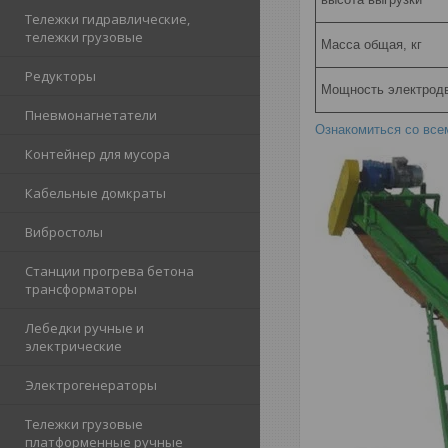
Тележки гидравлические,
тележки грузовые
Масса общая, кг
Редукторы
Мощность электродв
Пневмонагнетатели
Ознакомиться со вс
Контейнер для мусора
Кабельные домкраты
Вибростолы
Станции прогрева бетона
трансформаторы
Лебедки ручные и
электрические
Электрогенераторы
Тележки грузовые
платформенные ручные