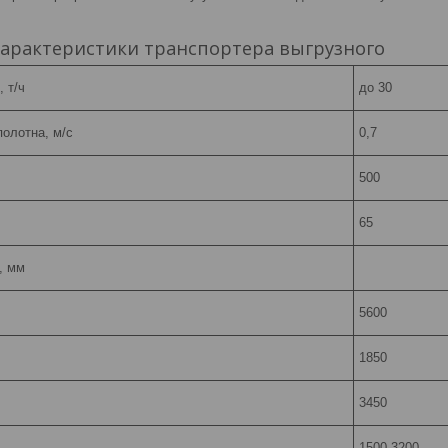
характеристики транспортера выгрузного
 т/ч
до 30
олотна, м/с
0,7
500
65
, мм
5600
1850
3450
1500-3200