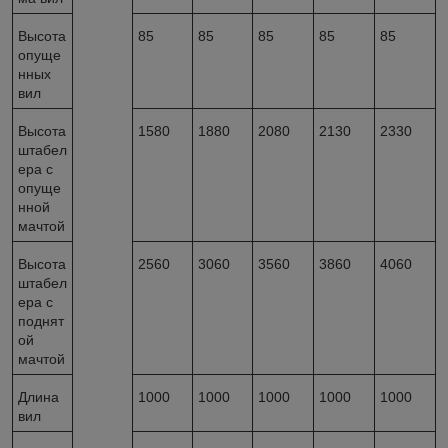
Высота
85
85
85
85
85
опуще
нных
вил
Высота
1580
1880
2080
2130
2330
штабел
ера с
опуще
нной
мачтой
Высота
2560
3060
3560
3860
4060
штабел
ера с
поднят
ой
мачтой
Длина
1000
1000
1000
1000
1000
вил