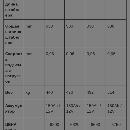
длина
штабел
ера
Общая
mm
930
930
930
930
ширина
штабел
ера
Скорост
m/s
0,06
0,06
0,06
0,06
ь
подъем
а с
нагрузк
ой
Вес
kg
440
470
492
514
Аккумул
150Ah /
150Ah /
150Ah /
150Ah /
ятор
12V
12V
12V
12V
ЦЕНА
6300
6620
6690
6750
руб с