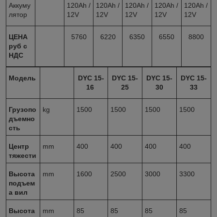
Аккуму
120Ah /
120Ah /
120Ah /
120Ah /
120Ah /
лятор
12V
12V
12V
12V
12V
ЦЕНА
5760
6220
6350
6550
8800
руб с
НДС
Модель
DYC 15-
DYC 15-
DYC 15-
DYC 15-
16
25
30
33
Грузопо
kg
1500
1500
1500
1500
дъемно
сть
Центр
mm
400
400
400
400
тяжести
Высота
mm
1600
2500
3000
3300
подъем
а вил
Высота
mm
85
85
85
85