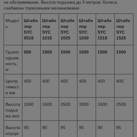
на обслуживание. Высота подъема до 3 метров. Колеса
снабжены тормозными механизмами.
Модел
Штабе
Штабе
Штабе
Штабе
Штабе
Штабе
ь
лер
лер
лер
лер
лер
лер
SYC
SYC
SYC
SYC
SYC
SYC
0516
1016
1025
1030
1516
1525
Грузоп
500
1000
1000
1000
1500
1500
одъем
ность
кг
Центр
400
400
400
400
400
400
тяжест
и мм
Высота
1600
1600
2500
3000
1600
2500
подъе
ма вил
Высота
90
90
95
95
90
95
опуще