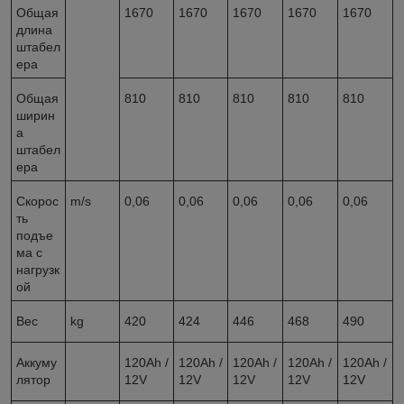
Общая
1670
1670
1670
1670
1670
длина
штабел
ера
Общая
810
810
810
810
810
ширин
а
штабел
ера
Скорос
m/s
0,06
0,06
0,06
0,06
0,06
ть
подъе
ма с
нагрузк
ой
Вес
kg
420
424
446
468
490
Аккуму
120Ah /
120Ah /
120Ah /
120Ah /
120Ah /
лятор
12V
12V
12V
12V
12V