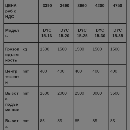
ЦЕНА
3390
3690
3960
4200
4750
руб с
НДС
Модел
DYC
DYC
DYC
DYC
DYC
ь
15-16
15-20
15-25
15-30
15-35
Грузоп
kg
1500
1500
1500
1500
1500
одъем
ность
Центр
mm
400
400
400
400
400
тяжест
и
Высот
mm
1600
2000
2500
3000
3500
а
подъе
ма вил
Высот
mm
85
85
85
85
85
а