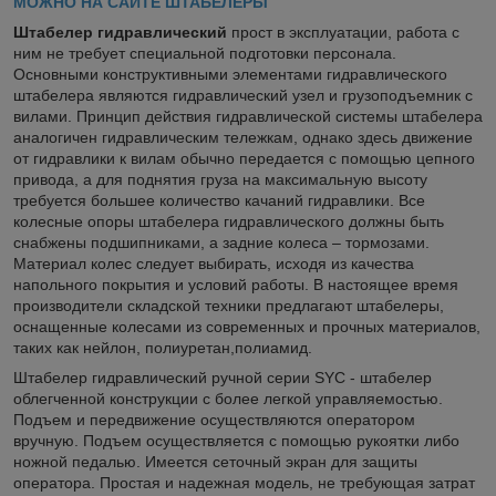
МОЖНО НА САЙТЕ ШТАБЕЛЕРЫ
Штабелер гидравлический
прост в эксплуатации, работа с
ним не требует специальной подготовки персонала.
Основными конструктивными элементами гидравлического
штабелера являются гидравлический узел и грузоподъемник с
вилами. Принцип действия гидравлической системы штабелера
аналогичен гидравлическим тележкам, однако здесь движение
от гидравлики к вилам обычно передается с помощью цепного
привода, а для поднятия груза на максимальную высоту
требуется большее количество качаний гидравлики. Все
колесные опоры штабелера гидравлического должны быть
снабжены подшипниками, а задние колеса – тормозами.
Материал колес следует выбирать, исходя из качества
напольного покрытия и условий работы. В настоящее время
производители складской техники предлагают штабелеры,
оснащенные колесами из современных и прочных материалов,
таких как нейлон, полиуретан,полиамид.
Штабелер гидравлический ручной серии SYC - штабелер
облегченной конструкции с более легкой управляемостью.
Подъем и передвижение осуществляются оператором
вручную. Подъем осуществляется с помощью рукоятки либо
ножной педалью. Имеется сеточный экран для защиты
оператора. Простая и надежная модель, не требующая затрат