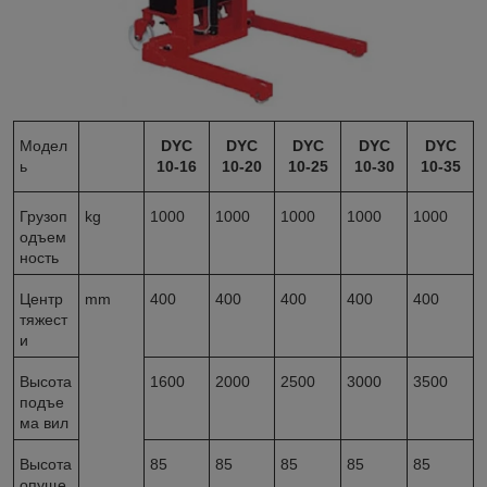
Модел
DYC
DYC
DYC
DYC
DYC
ь
10-16
10-20
10-25
10-30
10-35
Грузоп
kg
1000
1000
1000
1000
1000
одъем
ность
Центр
mm
400
400
400
400
400
тяжест
и
Высота
1600
2000
2500
3000
3500
подъе
ма вил
Высота
85
85
85
85
85
опуще