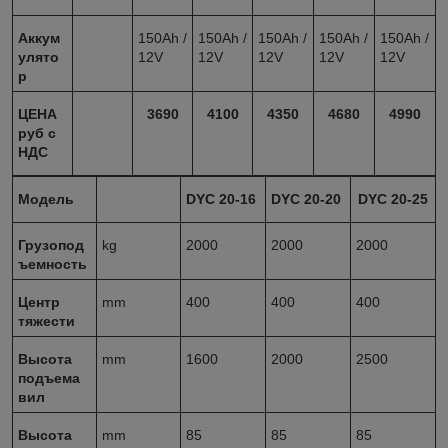
Аккум
150Ah /
150Ah /
150Ah /
150Ah /
150Ah /
улято
12V
12V
12V
12V
12V
р
ЦЕНА
3690
4100
4350
4680
4990
руб с
НДС
Модель
DYC 20-16
DYC 20-20
DYC 20-25
Грузопод
kg
2000
2000
2000
ъемность
Центр
mm
400
400
400
тяжести
Высота
mm
1600
2000
2500
подъема
вил
Высота
mm
85
85
85