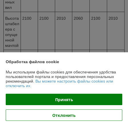
нных
вил
Высота
2100
2100
2010
2060
2100
2010
штабел
ера с
опуще
нной
мачтой
Длина
1150
1150
1150
1150
1150
1150
вил
Обработка файлов cookie
Мы используем файлы cookies для обеспечения удобства
Ширин
550
550
550
550
550
550
пользователей портала и предоставления персональных
а вил
рекомендаций.
Вы можете настроить файлы cookies или
отключить их.
Общая
1680
1680
1680
1680
1680
1680
длина
Принять
штабел
ера
Отклонить
Общая
900
900
900
900
900
900
ширин
а