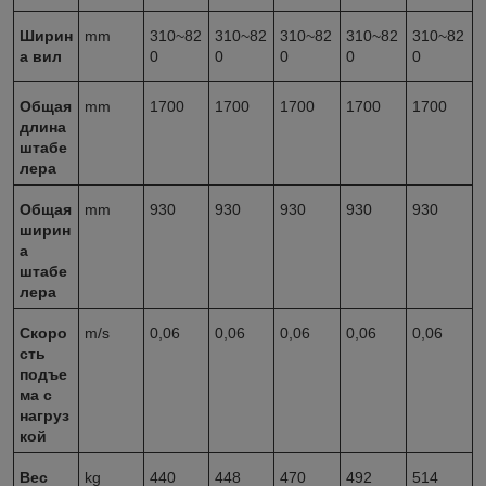
Ширин
mm
310~82
310~82
310~82
310~82
310~82
а вил
0
0
0
0
0
Общая
mm
1700
1700
1700
1700
1700
длина
штабе
лера
Общая
mm
930
930
930
930
930
ширин
а
штабе
лера
Скоро
m/s
0,06
0,06
0,06
0,06
0,06
сть
подъе
ма с
нагруз
кой
Вес
kg
440
448
470
492
514