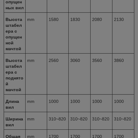
опущен
ных вил
Высота
mm
1580
1830
2080
2130
штабел
ера с
опущен
ной
мачтой
Высота
mm
2560
3060
3560
3860
штабел
ера с
поднято
й
мачтой
Длина
mm
1000
1000
1000
1000
вил
Ширина
mm
310~820
310~820
310~820
310~820
вил
Общая
mm
1700
1700
1700
1700