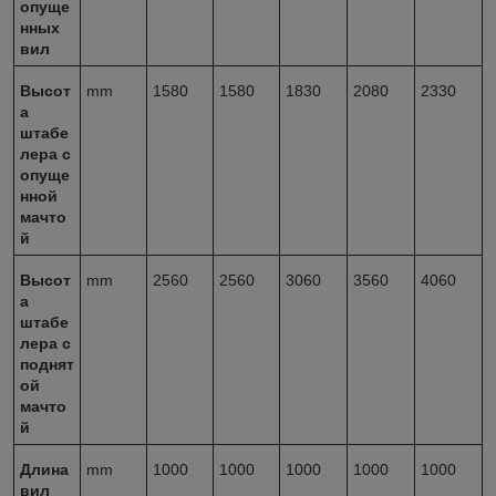
опуще
нных
вил
Высот
mm
1580
1580
1830
2080
2330
а
штабе
лера с
опуще
нной
мачто
й
Высот
mm
2560
2560
3060
3560
4060
а
штабе
лера с
поднят
ой
мачто
й
Длина
mm
1000
1000
1000
1000
1000
вил