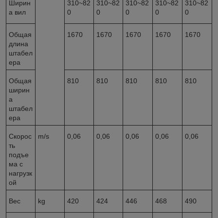
Ширин
310~82
310~82
310~82
310~82
310~82
а вил
0
0
0
0
0
Общая
1670
1670
1670
1670
1670
длина
штабел
ера
Общая
810
810
810
810
810
ширин
а
штабел
ера
Скорос
m/s
0,06
0,06
0,06
0,06
0,06
ть
подъе
ма с
нагрузк
ой
Вес
kg
420
424
446
468
490