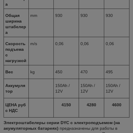
а
Общая
mm
930
930
930
ширина
штабелер
а
Скорость
m/s
0,06
0,06
0,06
подъема
с
нагрузкой
Вес
kg
450
470
495
Аккумуля
150Ah /
150Ah /
150Ah /
тор
12V
12V
12V
ЦЕНА руб
4150
4280
4600
с НДС
Электроштабелеры серии DYC с электроподъемом (на
акумуляторных батареях)
предназначены для работы в