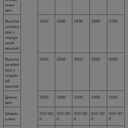
нных
вил
Высота
1580
1580
1830
2080
2330
штабел
ера с
опуще
нной
мачтой
Высота
2560
2560
3060
3560
4060
штабел
ера с
поднят
ой
мачтой
Длина
1000
1000
1000
1000
1000
вил
Ширин
310~82
310~82
310~82
310~82
310~82
а вил
0
0
0
0
0