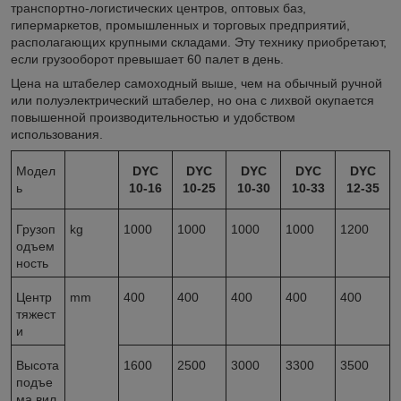
транспортно-логистических центров, оптовых баз,
гипермаркетов, промышленных и торговых предприятий,
располагающих крупными складами. Эту технику приобретают,
если грузооборот превышает 60 палет в день.
Цена на штабелер самоходный выше, чем на обычный ручной
или полуэлектрический штабелер, но она с лихвой окупается
повышенной производительностью и удобством
использования.
Модел
DYC
DYC
DYC
DYC
DYC
ь
10-16
10-25
10-30
10-33
12-35
Грузоп
kg
1000
1000
1000
1000
1200
одъем
ность
Центр
mm
400
400
400
400
400
тяжест
и
Высота
1600
2500
3000
3300
3500
подъе
ма вил