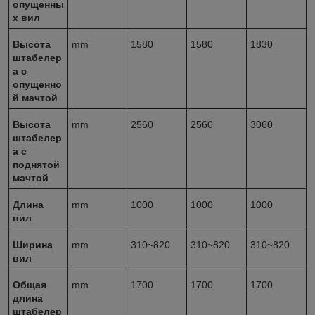
опущенны
х вил
Высота
mm
1580
1580
1830
штабелер
а с
опущенно
й мачтой
Высота
mm
2560
2560
3060
штабелер
а с
поднятой
мачтой
Длина
mm
1000
1000
1000
вил
Ширина
mm
310~820
310~820
310~820
вил
Общая
mm
1700
1700
1700
длина
штабелер