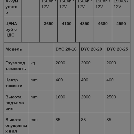
Аккум
150Ah /
150Ah /
150Ah /
150Ah /
150Ah /
улято
12V
12V
12V
12V
12V
р
ЦЕНА
3690
4100
4350
4680
4990
руб с
НДС
Модель
DYC 20-16
DYC 20-20
DYC 20-25
Грузопод
kg
2000
2000
2000
ъемность
Центр
mm
400
400
400
тяжести
Высота
mm
1600
2000
2500
подъема
вил
Высота
mm
85
85
85
опущенны
х вил