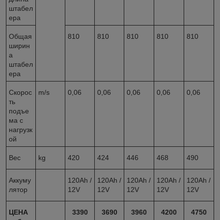
штабел
ера
Общая
810
810
810
810
810
ширин
а
штабел
ера
Скорос
m/s
0,06
0,06
0,06
0,06
0,06
ть
подъе
ма с
нагрузк
ой
Вес
kg
420
424
446
468
490
Аккуму
120Ah /
120Ah /
120Ah /
120Ah /
120Ah /
лятор
12V
12V
12V
12V
12V
ЦЕНА
3390
3690
3960
4200
4750