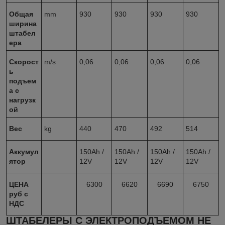
Общая
mm
930
930
930
930
ширина
штабел
ера
Скорост
m/s
0,06
0,06
0,06
0,06
ь
подъем
а с
нагрузк
ой
Вес
kg
440
470
492
514
Аккумул
150Ah /
150Ah /
150Ah /
150Ah /
ятор
12V
12V
12V
12V
ЦЕНА
6300
6620
6690
6750
руб с
НДС
ШТАБЕЛЕРЫ С ЭЛЕКТРОПОДЪЕМОМ НЕ