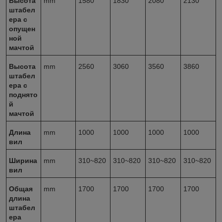
Высота
mm
1580
1830
2080
2130
штабел
ера с
опущен
ной
мачтой
Высота
mm
2560
3060
3560
3860
штабел
ера с
поднято
й
мачтой
Длина
mm
1000
1000
1000
1000
вил
Ширина
mm
310~820
310~820
310~820
310~820
вил
Общая
mm
1700
1700
1700
1700
длина
штабел
ера