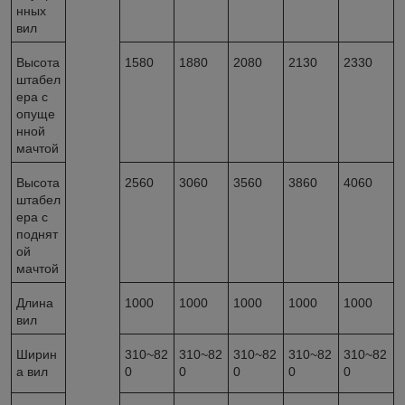
нных
вил
Высота
1580
1880
2080
2130
2330
штабел
ера с
опуще
нной
мачтой
Высота
2560
3060
3560
3860
4060
штабел
ера с
поднят
ой
мачтой
Длина
1000
1000
1000
1000
1000
вил
Ширин
310~82
310~82
310~82
310~82
310~82
а вил
0
0
0
0
0