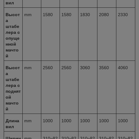
вил
Высот
mm
1580
1580
1830
2080
2330
а
штабе
лера с
опуще
нной
мачто
й
Высот
mm
2560
2560
3060
3560
4060
а
штабе
лера с
поднят
ой
мачто
й
Длина
mm
1000
1000
1000
1000
1000
вил
Ширин
mm
310~82
310~82
310~82
310~82
310~82