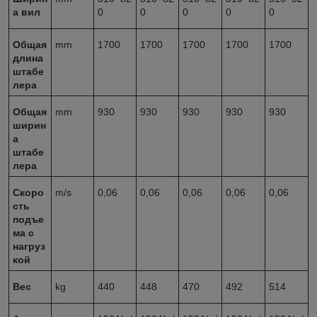
а вил
0
0
0
0
0
Общая
mm
1700
1700
1700
1700
1700
длина
штабе
лера
Общая
mm
930
930
930
930
930
ширин
а
штабе
лера
Скоро
m/s
0,06
0,06
0,06
0,06
0,06
сть
подъе
ма с
нагруз
кой
Вес
kg
440
448
470
492
514