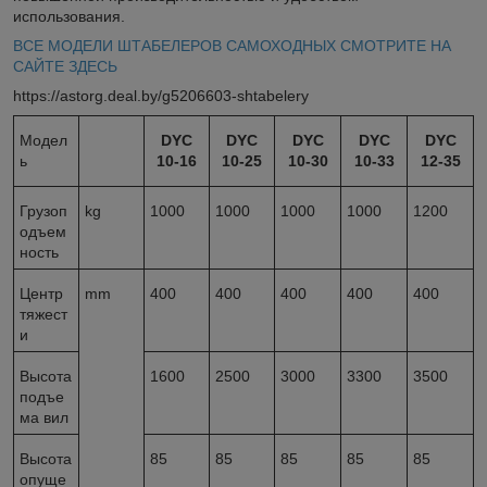
использования.
ВСЕ МОДЕЛИ ШТАБЕЛЕРОВ САМОХОДНЫХ СМОТРИТЕ НА
САЙТЕ ЗДЕСЬ
https://astorg.deal.by/g5206603-shtabelery
Модел
DYC
DYC
DYC
DYC
DYC
ь
10-16
10-25
10-30
10-33
12-35
Грузоп
kg
1000
1000
1000
1000
1200
одъем
ность
Центр
mm
400
400
400
400
400
тяжест
и
Высота
1600
2500
3000
3300
3500
подъе
ма вил
Высота
85
85
85
85
85
опуще