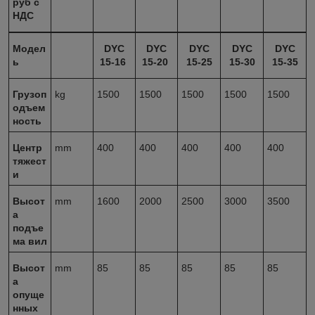
руб с
НДС
Модел
DYC
DYC
DYC
DYC
DYC
ь
15-16
15-20
15-25
15-30
15-35
Грузоп
kg
1500
1500
1500
1500
1500
одъем
ность
Центр
mm
400
400
400
400
400
тяжест
и
Высот
mm
1600
2000
2500
3000
3500
а
подъе
ма вил
Высот
mm
85
85
85
85
85
а
опуще
нных