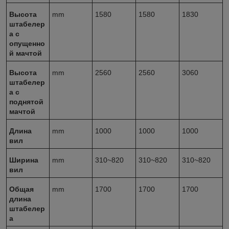
Высота
mm
1580
1580
1830
штабелер
а с
опущенно
й мачтой
Высота
mm
2560
2560
3060
штабелер
а с
поднятой
мачтой
Длина
mm
1000
1000
1000
вил
Ширина
mm
310~820
310~820
310~820
вил
Общая
mm
1700
1700
1700
длина
штабелер
а