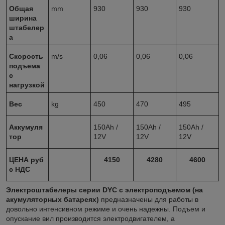
Общая
mm
930
930
930
ширина
штабелер
а
Скорость
m/s
0,06
0,06
0,06
подъема
с
нагрузкой
Вес
kg
450
470
495
Аккумуля
150Ah /
150Ah /
150Ah /
тор
12V
12V
12V
ЦЕНА руб
4150
4280
4600
с НДС
Электроштабелеры серии DYC с электроподъемом (на
акумуляторных батареях)
предназначены для работы в
довольно интенсивном режиме и очень надежны. Подъем и
опускание вил производится электродвигателем, а