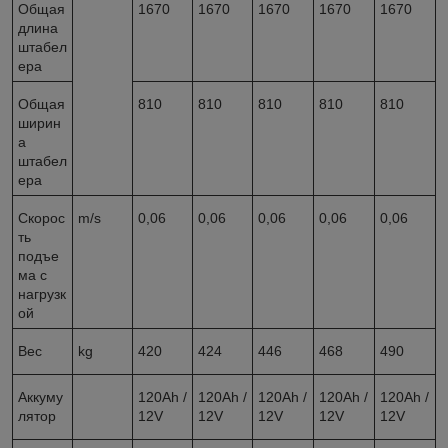
Общая
1670
1670
1670
1670
1670
длина
штабел
ера
Общая
810
810
810
810
810
ширин
а
штабел
ера
Скорос
m/s
0,06
0,06
0,06
0,06
0,06
ть
подъе
ма с
нагрузк
ой
Вес
kg
420
424
446
468
490
Аккуму
120Ah /
120Ah /
120Ah /
120Ah /
120Ah /
лятор
12V
12V
12V
12V
12V