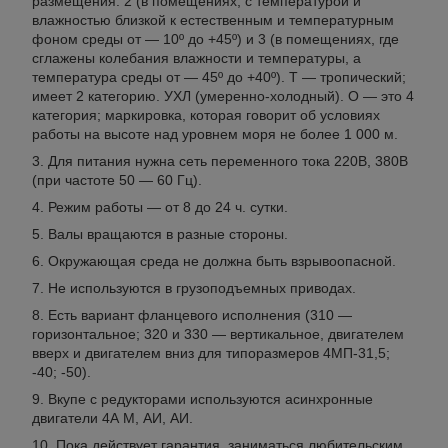
размещения: 2 (в помещениях, с температурой и
влажностью близкой к естественным и температурным
фоном среды от — 10º до +45º) и 3 (в помещениях, где
сглажены колебания влажности и температуры, а
температура среды от — 45º до +40º). Т — тропический;
имеет 2 категорию. УХЛ (умеренно-холодный). О — это 4
категория; маркировка, которая говорит об условиях
работы на высоте над уровнем моря не более 1 000 м.
Для питания нужна сеть переменного тока 220В, 380В
(при частоте 50 — 60 Гц).
Режим работы — от 8 до 24 ч. сутки.
Валы вращаются в разные стороны.
Окружающая среда не должна быть взрывоопасной.
Не используются в грузоподъемных приводах.
Есть вариант фланцевого исполнения (310 —
горизонтальное; 320 и 330 — вертикальное, двигателем
вверх и двигателем вниз для типоразмеров 4МП-31,5;
-40; -50).
Вкупе с редукторами используются асинхронные
двигатели 4А М, АИ, АИ.
Пока действует гарантия, заниматься любительским