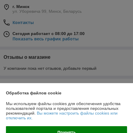
г. Минск
ул. Уборевича 99, Минск, Беларусь
Контакты
Сегодня работает с 08:00 до 17:00
Показать весь график работы
Отзывы о магазине
У компании пока нет отзывов, добавьте первый
О нас
Обработка файлов cookie
Контакты
Мы используем файлы cookies для обеспечения удобства
пользователей портала и предоставления персональных
рекомендаций.
Вы можете настроить файлы cookies или
Доставка и оплата
отключить их.
График работы
Принять