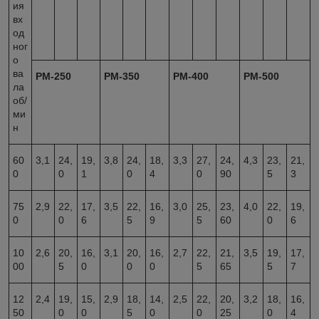
ия
вх
од
ног
о
ва
РМ-250
РМ-350
РМ-400
РМ-500
ла
об/
ми
н
60
3,1
24,
19,
3,8
24,
18,
3,3
27,
24,
4,3
23,
21,
0
0
1
0
4
0
90
5
3
75
2,9
22,
17,
3,5
22,
16,
3,0
25,
23,
4,0
22,
19,
0
0
6
5
9
5
60
0
6
10
2,6
20,
16,
3,1
20,
16,
2,7
22,
21,
3,5
19,
17,
00
5
0
0
0
5
65
5
7
12
2,4
19,
15,
2,9
18,
14,
2,5
22,
20,
3,2
18,
16,
50
0
0
5
0
0
25
0
4