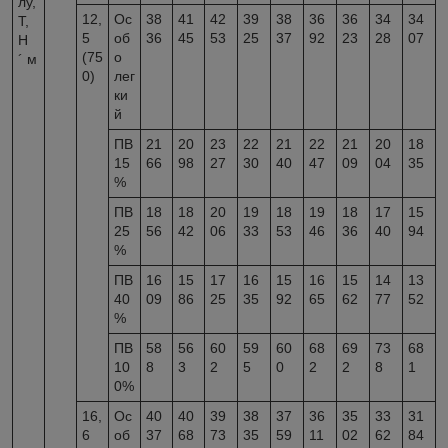
лу,
12,
Ос
38
41
42
39
38
36
36
34
34
Т,
5
об
36
45
53
25
37
92
23
28
07
Н
(75
о
´ м
0)
лег
ки
й
ПВ
21
20
23
22
21
22
21
20
18
15
66
98
27
30
40
47
09
04
35
%
ПВ
18
18
20
19
18
19
18
17
15
25
56
42
06
33
53
46
36
40
94
%
ПВ
16
15
17
16
15
16
15
14
13
40
09
86
25
35
92
65
62
77
52
%
ПВ
58
56
60
59
60
68
69
73
68
10
8
3
2
5
0
2
2
8
1
0%
16,
Ос
40
40
39
38
37
36
35
33
31
6
об
37
68
73
35
59
11
02
62
84