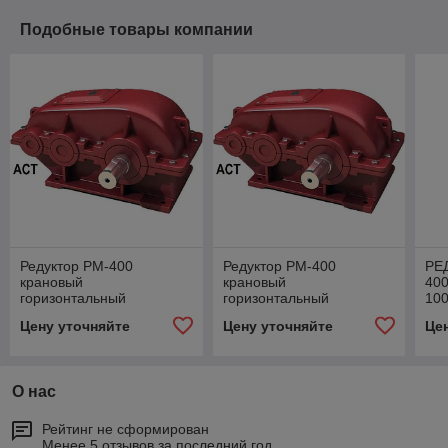
Подобные товары компании
Редуктор РМ-400
Редуктор РМ-400
РЕ
крановый
крановый
400
горизонтальный
горизонтальный
10
двухступенчатый)
двухступенчатый)
гор
Цену уточняйте
Цену уточняйте
Це
дву
О нас
Рейтинг не сформирован
Менее 5 отзывов за последний год