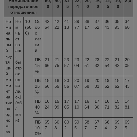
Номинальное
50,
40,
31,
22,
20,
16,
12,
10,
8,0
передаточное
0
0
5
4
0
0
5
0
отношение,i
Но
Но
10
Ос
42
42
41
39
38
37
36
35
34
ми
м.
(60
об
54
22
13
77
17
62
43
93
60
на
ча
0)
о
ль
ст.
лег
ны
вр
ки
й
ащ
й
кру
.
ПВ
21
21
23
23
22
23
22
21
20
тя
бы
15
66
75
57
04
51
32
54
42
05
щи
стр
%
й
ох
мо
од.
ПВ
18
18
20
20
19
20
19
18
17
ме
ва
25
56
55
56
07
58
31
52
62
43
нт
ла,
%
на
с
-1
ПВ
16
15
17
17
16
17
16
15
14
тих
(об
40
24
99
05
10
64
30
71
82
81
ох
/
%
од
ми
но
н)
ПВ
65
60
60
59
58
67
68
69
69
м
10
7
8
2
5
7
7
4
2
5
ва
0%