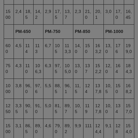
15
2,4
18,
14,
2,9
17,
13,
2,3
21,
20,
3,0
17,
16,
00
5
2
5
7
0
1
0
45
РМ-650
РМ-750
РМ-850
РМ-1000
60
4,5
11
11
6,7
10
11
14,
15
16
13,
17
19
0
4
3
5
3,3
0
0
3,2
0
6
9,0
75
4,3
11
10
6,3
97,
10
13,
13
15
12,
16
18
0
0
6,3
5
5,0
0
7
2,2
0
4
4,3
10
3,8
96,
97,
5,5
88,
96,
11,
12
13
10,
15
16
00
0
6
5
1
5
4
7,8
5
0
8,2
12
3,3
90,
91,
5,0
81,
89,
10,
11
12
10,
13
15
50
5
5
0
5
7
5
9
7,8
0
4
7,0
15
3,1
86,
89,
4,6
79,
89,
9,9
111
12
9,1
12
15
00
5
0
0
2
4,4
8
4,0