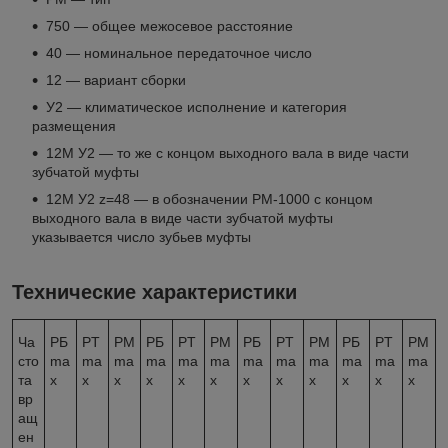
750 — общее межосевое расстояние
40 — номинальное передаточное число
12 — вариант сборки
У2 — климатическое исполнение и категория
размещения
12М У2 — то же с концом выходного вала в виде части
зубчатой муфты
12М У2 z=48 — в обозначении РМ-1000 с концом
выходного вала в виде части зубчатой муфты
указывается число зубьев муфты
Технические характеристики
Ча
PБ
PТ
PM
PБ
PТ
PM
PБ
PТ
PM
PБ
PТ
PM
сто
ma
ma
ma
ma
ma
ma
ma
ma
ma
ma
ma
ma
та
x
x
x
x
x
x
x
x
x
x
x
x
вр
ащ
ен