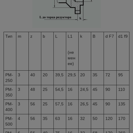
Тип
m
z
b
L
L1
k
В
d F7
d1 f9
(не
мен
ее)
РМ-
3
40
20
39,5
29,5
20
35
72
95
250
РМ-
3
48
25
54,5
16
24,5
45
90
110
350
РМ-
3
56
25
57,5
16
26,5
45
90
135
400
PM-
4
56
35
63
16
32
50
120
170
500