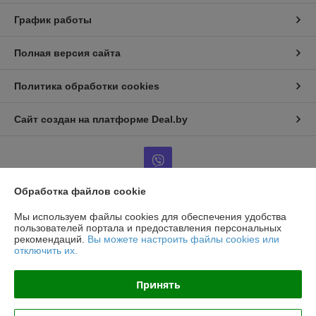
График работы
Полная версия сайта
Политика обработки cookies
Сайт создан на платформе Deal.by
Обработка файлов cookie
Информация для покупателя
Мы используем файлы cookies для обеспечения удобства
пользователей портала и предоставления персональных
Юридическое лицо:
ООО ТорМашТорг
рекомендаций.
Вы можете настроить файлы cookies или
г. Минск, ул.Уборевича 99-85
отключить их.
Регистрационный номер ЕГР: 193809924
Принять
УНП: 193809924
Регистрационный орган: Минский городской исполнительный комитет