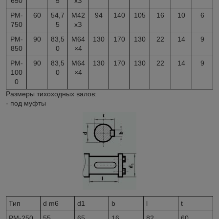
650
5
xЗ
РМ-
60
54,7
М42
94
140
105
16
10
6
750
5
xЗ
РМ-
90
83,5
М64
130
170
130
22
14
9
850
0
×4
РМ-
90
83,5
М64
130
170
130
22
14
9
100
0
×4
0
Размеры тихоходных валов:
- под муфты
Тип
d m6
d1
b
l
t
РМ-250
55
65
16
82
60