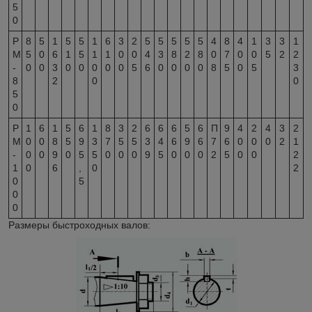
5
0
Р
8
5
1
5
5
1
6
3
2
5
5
5
5
5
4
8
4
1
3
3
1
М
5
0
6
1
5
1
1
0
0
4
3
8
2
8
0
7
0
0
5
2
2
-
0
0
3
0
0
0
0
0
5
6
0
0
0
0
8
5
0
5
3
8
2
0
0
5
0
Р
1
6
1
5
6
1
8
3
2
6
6
6
5
6
П
9
4
2
4
3
2
М
0
0
8
5
9
3
7
5
5
3
4
6
9
6
7
6
0
0
0
2
1
-
0
0
9
0
5
5
0
0
0
9
5
0
0
0
2
5
0
0
2
1
0
6
,
0
2
0
5
0
0
Размеры быстроходных валов: