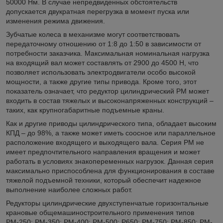
50000 Нм. В случае непредвиденных обстоятельств
допускается двукратная перегрузка в момент пуска или
изменения режима движения.
Зубчатые колеса в механизме могут соответствовать
передаточному отношению от 1:8 до 1:50 в зависимости от
потребности заказчика. Максимальная номинальная нагрузка
на входящий вал может составлять от 2900 до 4500 Н, что
позволяет использовать электродвигатели особо высокой
мощности, а также другие типы привода. Кроме того, этот
показатель означает, что редуктор цилиндрический РМ может
входить в состав тяжелых и высоконапряженных конструкций –
таких, как крупногабаритные подъемные краны.
Как и другие приводы цилиндрического типа, обладает высоким
КПД – до 98%, а также может иметь соосное или параллельное
расположение входящего и выходящего вала. Серия РМ не
имеет предпочтительного направления вращения и может
работать в условиях знакопеременных нагрузок. Данная серия
максимально приспособлена для функционирования в составе
тяжелой подъемной техники, который обеспечит надежное
выполнение наиболее сложных работ.
Редукторы цилиндрические двухступенчатые горизонтальные
крановые общемашиностроительного применения типов
РМ-250; РМ-350; PM-400; РМ-500; Р650; РМ-750; РМ-850; PM-