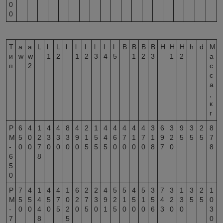
0
0
Т
a
a
L
l
L
l
l
l
l
l
l
B
B
B
B
H
H
H
h
d
М
и
w
w
1
2
1
2
3
4
5
1
2
3
1
2
а
п
2
с
с
а
,
к
г
Р
6
4
1
4
4
8
4
2
1
4
4
4
4
4
3
6
3
9
3
2
8
М
5
0
2
3
3
3
9
1
5
4
6
7
1
7
1
9
2
5
5
5
7
-
0
0
7
0
0
0
0
5
5
5
0
0
0
0
8
7
0
8
6
8
5
0
Р
7
4
1
4
4
1
6
2
2
4
5
5
4
5
3
7
3
1
3
2
1
М
5
5
4
5
7
0
2
7
3
9
2
1
5
1
5
4
2
3
5
5
0
-
0
0
4
0
5
2
0
5
0
1
5
0
0
0
6
3
0
0
3
7
8
5
0