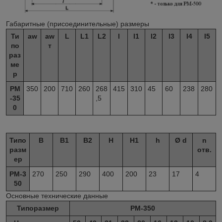
Габаритные (присоединительные) размеры
Ти
aw
aw
L
L
1
L
2
l
l
1
l
2
l
3
l
4
l
5
по
т
раз
ме
р
РМ
350
200
710
260
268
415
310
45
60
238
280
-35
,5
0
Типо
B
B
1
B
2
H
H
1
h
Ø d
n
разм
отв.
ер
РМ-3
270
250
290
400
200
23
17
4
50
Основные технические данные
Типоразмер
РМ-350