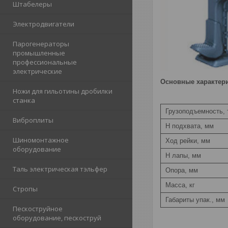
Штабелеры
Электродвигатели
Парогенераторы
промышленные
профессиональные
электрические
Основные характери
Ножи для гильотины дробилки
станка
Грузоподъемность, 
Виброплиты
H подхвата, мм
Шиномонтажное
Ход рейки, мм
оборудование
Н лапы, мм
Таль электрическая тэльфер
Опора, мм
Масса, кг
Стропы
Габариты упак., мм
Пескоструйное
оборудование, пескоструй