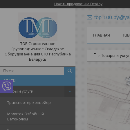
Начать продавать на Deal.by
top-100.by@ya
ГЛАВНАЯ
ТОВ
TOR Строительное
Грузоподъемное Складское
Оборудование для СТО Республика
Товары и услу
Беларусь
Товары и услуги
Транспортер конвейер
Молоток Отбойный
Бетонолом