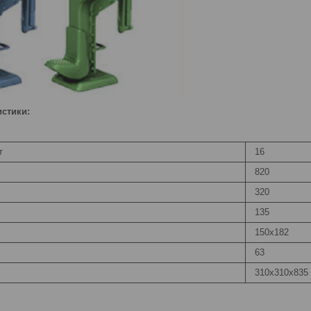
стики:
т
16
820
320
135
150х182
63
310х310х835