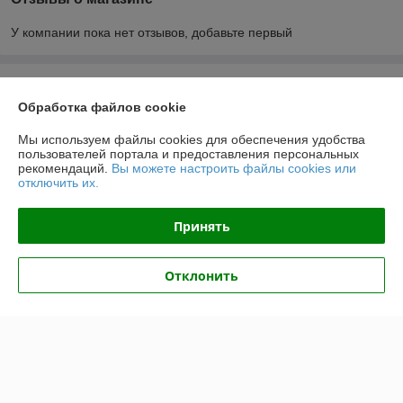
У компании пока нет отзывов, добавьте первый
О нас
Обработка файлов cookie
Контакты
Мы используем файлы cookies для обеспечения удобства
пользователей портала и предоставления персональных
рекомендаций.
Вы можете настроить файлы cookies или
Доставка и оплата
отключить их.
График работы
Принять
Полная версия сайта
Отклонить
Политика обработки cookies
Сайт создан на платформе Deal.by