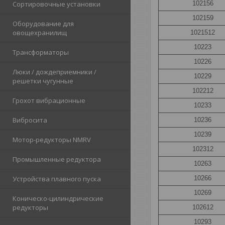
102156
Сортировочные установки
102159
Оборудование для
овощехранилищ
1021512
10223
Трансформаторы
10226
Люки / дождеприемники /
10229
решетки чугунные
102212
Грохот вибрационные
10233
Вибросита
10236
10239
Мотор-редукторы NMRV
102312
Промышленные редуктора
10263
10266
Устройства плавного пуска
10269
Коническо-цилиндрические
редукторы
102612
10293