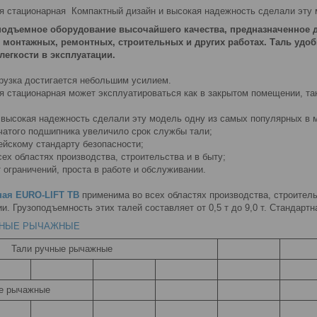
я стационарная Компактный дизайн и высокая надежность сделали эту 
подъемное оборудование высочайшего качества, предназначенное 
и монтажных, ремонтных, строительных и других работах. Таль удо
легкости в эксплуатации.
рузка достигается небольшим усилием.
я стационарная может эксплуатироваться как в закрытом помещении, так
 высокая надежность сделали эту модель одну из самых популярных в 
чатого подшипника увеличило срок службы тали;
ейскому стандарту безопасности;
ех областях производства, строительства и в быту;
 ограничений, проста в работе и обслуживании.
ная EURO-LIFT ТВ
применима во всех областях производства, строительс
и. Грузоподъемность этих талей составляет от 0,5 т до 9,0 т. Стандартн
ЧНЫЕ
РЫЧАЖНЫЕ
Тали ручные рычажные
е рычажные