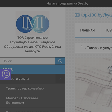
Начать продавать на Deal.by
top-100.by@ya
ГЛАВНАЯ
ТОВ
TOR Строительное
Грузоподъемное Складское
Оборудование для СТО Республика
Товары и услу
Беларусь
Товары и услуги
Транспортер конвейер
Молоток Отбойный
Бетонолом