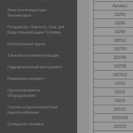
Артикул
Электрогенераторы
10253
бензиновые
10256
Резервуар / Емкость / Бак для
10259
Воды Канализации Топлива
102512
Контрольные грузы
102753
Такелаж и комплектующие
102756
102759
Гидравлический инструмент
1027512
Пневмоинструмент
10213
Грузоподъемное
10216
оборудование
10219
Стропы и грузозахватные
102112
приспособления
10215105
Складская техника
102153