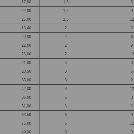
17,00
1,5
6
22,00
1,5
9
26,00
1,5
12
13,40
2
3
20,00
2
6
22,00
2
9
26,00
2
12
21,00
3
3
28,50
3
6
35,00
3
9
42,00
3
12
36,00
6
3
51,00
6
6
63,50
6
9
76,00
6
12
49,00
9
3