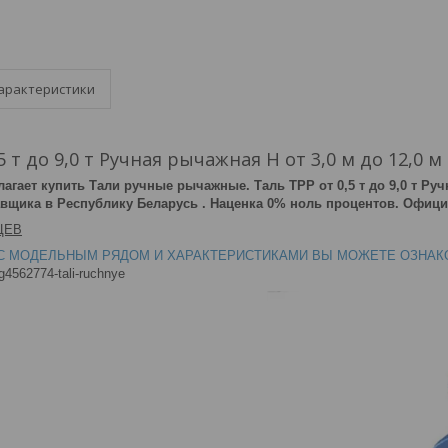
арактеристики
5 т до 9,0 т Ручная рычажная Н от 3,0 м до 12,0 
гает купить Тали ручные рычажные. Таль ТРР от 0,5 т до 9,0 т Ручн
вщика в Республику Беларусь . Наценка 0% ноль процентов. Офиц
ЦЕВ
С МОДЕЛЬНЫМ РЯДОМ И ХАРАКТЕРИСТИКАМИ ВЫ МОЖЕТЕ ОЗНАК
/g4562774-tali-ruchnye