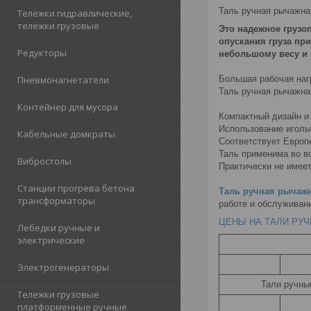
Таль ручная рычажна
Тележки гидравлические,
тележки грузовые
Это надежное грузо
опускания груза пр
Редукторы
небольшому весу и 
Большая рабочая наг
Пневмонагнетатели
Таль ручная рычажна
Контейнер для мусора
Компактный дизайн и
Использование иголь
Кабельные домкраты
Соответствует Европ
Таль применима во вс
Вибростолы
Практически не имеет
Станции прогрева бетона
Таль ручная рычаж
трансформаторы
работе и обслуживани
ЦЕНЫ НА ТАЛИ РУ
Лебедки ручные и
электрические
Электрогенераторы
Тали ручны
Тележки грузовые
платформенные ручные