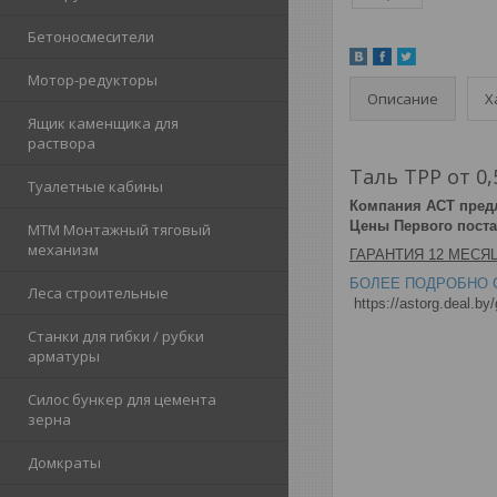
Бетоносмесители
Мотор-редукторы
Описание
Х
Ящик каменщика для
раствора
Таль ТРР от 0,
Туалетные кабины
Компания АСТ предла
Цены Первого поста
МТМ Монтажный тяговый
механизм
ГАРАНТИЯ 12 МЕСЯ
БОЛЕЕ ПОДРОБНО 
Леса строительные
https://astorg.deal.by
Станки для гибки / рубки
арматуры
Силос бункер для цемента
зерна
Домкраты