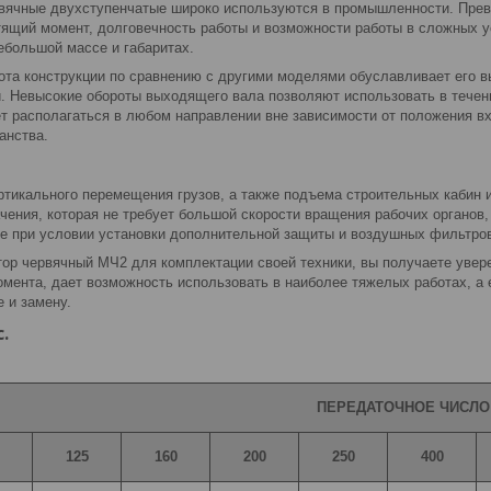
вячные двухступенчатые широко используются в промышленности. Прево
утящий момент, долговечность работы и возможности работы в сложных 
ебольшой массе и габаритах.
ота конструкции по сравнению с другими моделями обуславливает его в
. Невысокие обороты выходящего вала позволяют использовать в течен
 располагаться в любом направлении вне зависимости от положения вх
анства.
ртикального перемещения грузов, а также подъема строительных кабин
ачения, которая не требует большой скорости вращения рабочих органов
е при условии установки дополнительной защиты и воздушных фильтро
тор червячный МЧ2 для комплектации своей техники, вы получаете увер
омента, дает возможность использовать в наиболее тяжелых работах, а 
 и замену.
.
ПЕРЕДАТОЧНОЕ ЧИСЛО
125
160
200
250
400