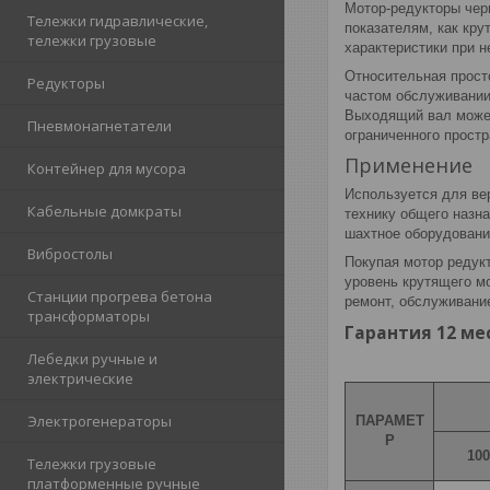
Мотор-редукторы чер
Тележки гидравлические,
показателям, как кр
тележки грузовые
характеристики при н
Относительная прост
Редукторы
частом обслуживании
Выходящий вал может
Пневмонагнетатели
ограниченного простр
Применение
Контейнер для мусора
Используется для ве
Кабельные домкраты
технику общего назн
шахтное оборудовани
Вибростолы
Покупая мотор редук
уровень крутящего м
Станции прогрева бетона
ремонт, обслуживание
трансформаторы
Гарантия 12 мес
Лебедки ручные и
электрические
Электрогенераторы
ПАРАМЕТ
Р
100
Тележки грузовые
платформенные ручные