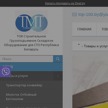
Начать продавать на Deal.by
top-100.by@ya
ГЛАВНАЯ
ТОВ
TOR Строительное
Грузоподъемное Складское
Оборудование для СТО Республика
Товары и услу
Беларусь
Товары и услуги
Транспортер конвейер
Молоток Отбойный
Бетонолом