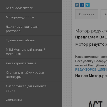
Бетоносмесители
Описание
Х
Мотор-редукторы
Ящик каменщика для
Мотор редукт
раствора
Предлагаем Ва
Туалетные кабины
Мотор редуктор ч
МТМ Монтажный тяговый
механизм
Наша компания мож
Республику Беларус
Леса строительные
по всей Республике
РЕДУКТОРОВ,ЦИЛИ
Станки для гибки / рубки
На все Мотор-р
арматуры
Силос бункер для цемента
зерна
Домкраты