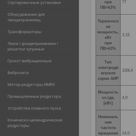
при
77
Сортировочные установки
ПВ>63%
Оборудование для
овощехранилищ
Термическ
ая
Трансформаторы
мощность,
3,15
кВт
при
Люки / дождеприемники /
ПВ>63%
решетки чугунные
Грохот вибрационные
Тип
электродв
100L4
Вибросита
игателя
серии АИР
Мотор-редукторы NMRV
Мощность
Промышленные редуктора
эл./дв,
4,0
[кВт]
Устройства плавного пуска
Номиналь
Коническо-цилиндрические
ная
редукторы
частота
вращения
14,0