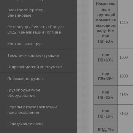
Номиналь
ный
Электрогенераторы
крутящий
бензиновые
момент на
1440
выходном
Резервуар / Емкость / Бак для
валу, Н.м
Воды Канализации Топлива
при
ПВ>63%
Контрольные грузы
при
Такелаж и комплектующие
1800
ПВ<63%
Гидравлический инструмент
при
1800
Пневмоинструмент
ПВ=40%
Грузоподъемное
при
2160
оборудование
ПВ=25%
Стропы и грузозахватные
при
приспособления
2160
ПВ=16%
Складская техника
КПД, %s