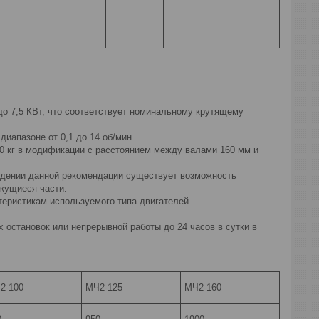
о 7,5 КВт, что соответствует номинальному крутящему
диапазоне от 0,1 до 14 об/мин.
0 кг в модификации с расстоянием между валами 160 мм и
юдении данной рекомендации существует возможность
ижущиеся части.
теристикам используемого типа двигателей.
 остановок или непрерывной работы до 24 часов в сутки в
2-100
МЧ2-125
МЧ2-160