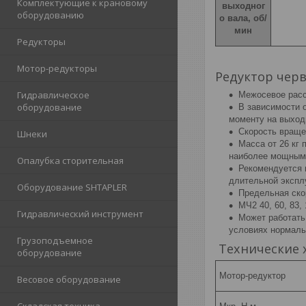
Комплектующие к крановому
выходног
оборудованию
о вала, об/
мин
Редукторы
Мотор-редукторы
Редуктор чер
Гидравлическое
Межосевое расс
оборудование
В зависимости 
моменту на выход
Скорость вращен
Шнеки
Масса от 26 кг
наиболее мощным
Опалубка сторительная
Рекомендуется 
длительной экспл
Оборудование SHTAPLER
Предельная ско
МЧ2 40, 60, 83
Гидравлический инструмент
Может работать
условиях нормаль
Грузоподъемное
Технические ха
оборудование
Мотор-редуктор
Весовое оборудование