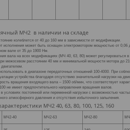
вячный МЧ2 в наличии на складе
тояние колеблется от 40 до 160 мм в зависимости от модификации.
от исполнения может быть оснащен электромотором мощностью от 0,06 д
ном вале от 35 до 1900 Нм.
ия вала на всех модификациях (МЧ 40, 63, 80) может регулироваться в 
 при межосевом расстоянии 40 мм и минимальной мощности мотора до 21
 двигателем.
использовать в диапазоне передаточных отношений 100-4000. При собл
уатации устройства благодаря отсутствию значительной нагрузки на дв
рость вращения входящего вала – 1500 об/мин, что соответствует харак
, 100 не имеет предпочтительного направления вращения валов.
 в условиях постоянной или переменной нагрузки с возможностью частых
ного атмосферного давления и отсутствия избыточного запыления.
рактеристики МЧ2 40, 63, 80, 100, 125, 160
МЧ2-40
МЧ2-63
МЧ2-80
МЧ