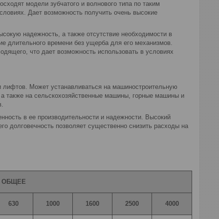
сходят модели зубчатого и волнового типа по таким
условиях. Дает возможность получить очень высокие
ысокую надежность, а также отсутствие необходимости в
ие длительного времени без ущерба для его механизмов.
одящего, что дает возможность использовать в условиях
 и лифтов. Может устанавливаться на машиностроительную
, а также на сельскохозяйственные машины, горные машины и
в.
енность в ее производительности и надежности. Высокий
его долговечность позволяет существенно снизить расходы на
 ОБЩЕЕ
630
1000
1600
2500
4000