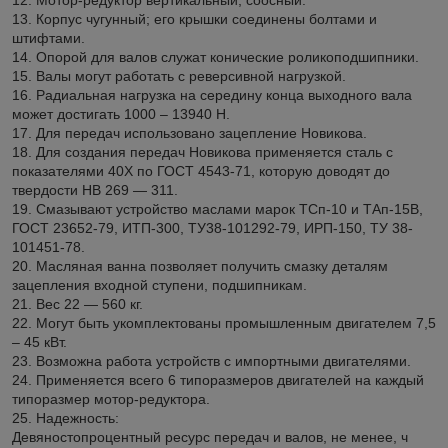
13. Корпус чугунный; его крышки соединены болтами и
штифтами.
14. Опорой для валов служат конические роликоподшипники.
15. Валы могут работать с реверсивной нагрузкой.
16. Радиальная нагрузка на середину конца выходного вала
может достигать 1000 – 13940 Н.
17. Для передач использовано зацепление Новикова.
18. Для создания передач Новикова применяется сталь с
показателями 40Х по ГОСТ 4543-71, которую доводят до
твердости НВ 269 — 311.
19. Смазывают устройство маслами марок ТСп-10 и ТАп-15В,
ГОСТ 23652-79, ИТП-300, TУ38-101292-79, ИРП-150, ТУ 38-
101451-78.
20. Масляная ванна позволяет получить смазку деталям
зацепления входной ступени, подшипникам.
21. Вес 22 — 560 кг.
22. Могут быть укомплектованы промышленным двигателем 7,5
– 45 кВт.
23. Возможна работа устройств с импортными двигателями.
24. Применяется всего 6 типоразмеров двигателей на каждый
типоразмер мотор-редуктора.
25. Надежность:
Девяностопроцентный ресурс передач и валов, не менее, ч