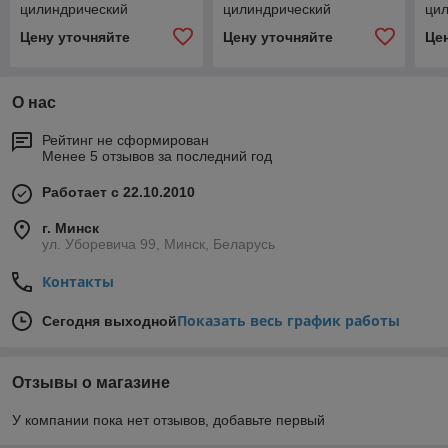
цилиндрический
цилиндрический
ци
двухступенчатый
одноступенчатый
дву
Цену уточняйте
Цену уточняйте
Це
О нас
Рейтинг не сформирован
Менее 5 отзывов за последний год
Работает с 22.10.2010
г. Минск
ул. Уборевича 99, Минск, Беларусь
Контакты
Показать весь график работы
Сегодня выходной
Отзывы о магазине
У компании пока нет отзывов, добавьте первый