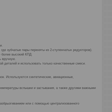
и.
где зубчатые пары переняты из 2-ступенчатых редукторов).
— более высокий КПД.
ть вручную.
кой деталей и использовать только качественные смеси.
ок. Используются синтетические, авиационные,
 температуры вспышки и застывания, а также другими важными
разбрызгиванием или с помощью централизованного