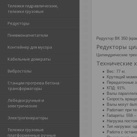
Тележки гидравлические,
тележки грузовые
Редукторы
Пневмонагнетатели
Редуктор ВК 350 (кр
Редукторы цил
Контейнер для мусора
Цилиндрические трех
Кабельные домкраты
Технические 
Вибростолы
Вес: 77 кг.
Крутящий момент
Передаточные зн
Станции прогрева бетона
КПД: 91%.
трансформаторы
Валы параллель
Скорость враще
Лебедки ручные и
Валы могут быт
электрические
Работает при те
Габариты: 558 –
Электрогенераторы
Нагрузка посто
Тип нагрузки: о
Тележки грузовые
Работа с остан
платформенные ручные