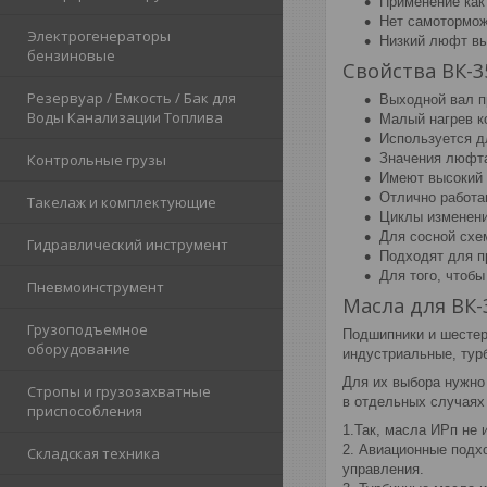
Применение как
Нет самотормож
Электрогенераторы
Низкий люфт вы
бензиновые
Свойства ВК-3
Резервуар / Емкость / Бак для
Выходной вал п
Воды Канализации Топлива
Малый нагрев к
Используется д
Значения люфта
Контрольные грузы
Имеют высокий р
Отлично работа
Такелаж и комплектующие
Циклы изменени
Для сосной схе
Гидравлический инструмент
Подходят для п
Для того, чтобы
Пневмоинструмент
Масла для ВК-
Грузоподъемное
Подшипники и шестер
оборудование
индустриальные, тур
Для их выбора нужно 
Стропы и грузозахватные
в отдельных случаях
приспособления
1.Так, масла ИРп не
2. Авиационные подх
Складская техника
управления.