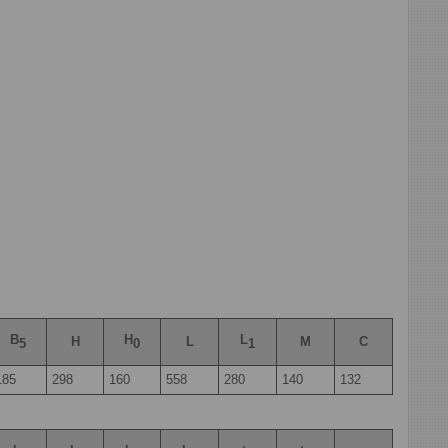
B
Н
L
H
L
М
С
5
0
1
185
298
160
558
280
140
132