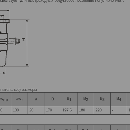
используют для быстроходных редукторов. Особенно популярно №57.
инительные) размеры
aw
aw
B
B
B
B
a
B
пр
т
1
2
3
4
30
130
20
170
197,5
180
220
-