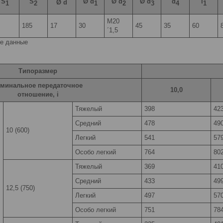
S
S
Ø d
Ø d
Ø d
d
l
Ø d
1
2
1
2
3
4
1
М20
185
17
30
45
35
60
´1,5
е данные
Типоразмер
минальное передаточное
10,0
отношение, i
Тяжелый
398
42
Средний
478
49
10 (600)
Легкий
541
57
Особо легкий
764
80
Тяжелый
369
41
Средний
433
49
12,5 (750)
Легкий
497
57
,
Особо легкий
751
78