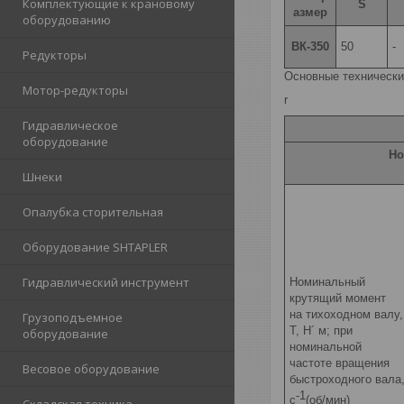
Комплектующие к крановому
S
азмер
оборудованию
ВК-350
50
-
Редукторы
Основные технически
Мотор-редукторы
r
Гидравлическое
оборудование
Но
Шнеки
Опалубка сторительная
Оборудование SHTAPLER
Гидравлический инструмент
Номинальный
крутящий момент
на тихоходном валу,
Грузоподъемное
Т, Н´ м; при
оборудование
номинальной
частоте вращения
Весовое оборудование
быстроходного вала
-1
с
(об/мин)