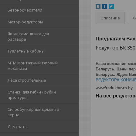
Бетоносмесители
Описание
Х
Мотор-редукторы
Ящик каменщика для
Предлагаем Ва
раствора
Редуктор ВК 35
Туалетные кабины
МТМ Монтажный тяговый
Наша компания мож
механизм
Беларусь. Цены перв
Беларусь. Ждем Ваш
Леса строительные
РЕДУКТОРА,КОНИЧЕ
www/reduktor-rb.by
Станки для гибки / рубки
На все редуктор
арматуры
Силос бункер для цемента
зерна
Домкраты