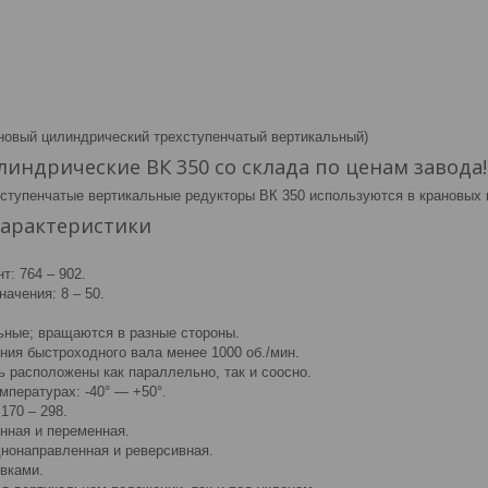
ановый цилиндрический трехступенчатый вертикальный)
индрические ВК 350 со склада по ценам завода!
ступенчатые вертикальные редукторы ВК 350 используются в крановых 
характеристики
: 764 – 902.
ачения: 8 – 50.
ные; вращаются в разные стороны.
ния быстроходного вала менее 1000 об./мин.
ь расположены как параллельно, так и соосно.
мпературах: -40° — +50°.
 170 – 298.
янная и переменная.
днонаправленная и реверсивная.
овками.