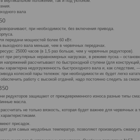
 в вертикальном положении, так и под уклоном.
ения.
ходного вала
50
роворачивают, при необходимости, без включения привода.
орпуса.
ля передачи мощностей более 60 кВт.
 выходного вала меньше, чем в червячных передачах.
есурс: 25000 часов (в 1,5 раз больше, чем у червячных редукторов).
ют при регулярных неравномерных нагрузках, в режиме пуска – остановк
я напряжений рассчитывают по быстроходной ступени (для конструкций, 
мы характерна недогруженность быстроходного вала и, как следствие, 
ривода колесной пары тележек: при необходимости их будет легко ката
 обеспечить работу с высокой отдачей, надо постоянно следить за смаз
350
ни редукторов защищают от преждевременного износа разные типы смаз
бинные масла.
рассчитать не только вязкость, которая будет важнее для червячных а
 характеристиками.
 имеют присадок.
одят для самых неудобных температур, позволяют производить смазку 