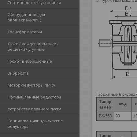
3. Турбинные масла 
Сортировочные установки
Оборудование для
овощехранилищ
Трансформаторы
Люки / дождеприемники /
решетки чугунные
Грохот вибрационные
Вибросита
Мотор-редукторы NMRV
Габаритные (присоед
Промышленные редуктора
Типор
aw
б
азмер
Устройства плавного пуска
ВК-350
90
1
Коническо-цилиндрические
редукторы
Типор