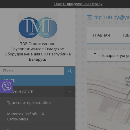
Начать продавать на Deal.by
top-100.by@ya
ГЛАВНАЯ
ТОВ
TOR Строительное
Грузоподъемное Складское
Оборудование для СТО Республика
Товары и услу
Беларусь
Товары и услуги
Транспортер конвейер
Молоток Отбойный
Бетонолом