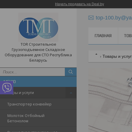
Начать продавать на Deal.by
top-100.by@ya
ГЛАВНАЯ
ТОВ
TOR Строительное
Грузоподъемное Складское
Оборудование для СТО Республика
Товары и услу
Беларусь
Товары и услуги
Транспортер конвейер
Молоток Отбойный
Бетонолом