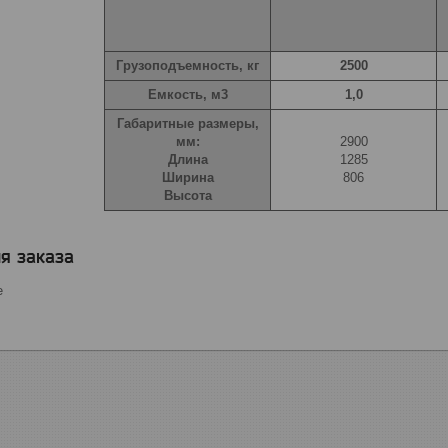
Грузоподъемность, кг
2500
Емкость, м3
1,0
Габаритные размеры,
мм:
2900
Длина
1285
Ширина
806
Высота
я заказа
е