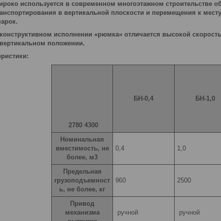
ироко используется в современном многоэтажном строительстве о
анспортирования в вертикальной плоскости и перемещения к месту
арок.
 конструктивном исполнении «рюмка» отличается высокой скорость
 вертикальном положении.
еристики:
БН-0,4
БН-1,0
2780 4300
Номинальная
вместимость, не
0,4
1,0
более, м3
Предельная
грузоподъемност
960
2500
ь, не более, кг
Привод
механизма
ручной
ручной