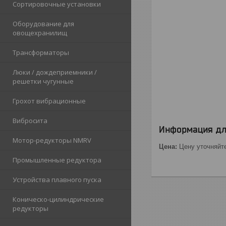
Сортировочные установки
Оборудование для
овощехранилищ
Трансформаторы
Люки / дождеприемники /
решетки чугунные
Грохот вибрационные
Вибросита
Информация дл
Мотор-редукторы NMRV
Цена:
Цену уточняйт
Промышленные редуктора
Устройства плавного пуска
Коническо-цилиндрические
редукторы