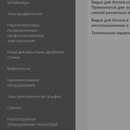
Штабелеры
Бадья для бетона ш
Применяется для тр
смесей различных м
Электродвигатели
Бадья для бетона в
Парогенераторы
местоназначению в
промышленные
Tехнические характ
профессиональные
электрические
Ножи для гильотины дробилки
станка
Виброплиты
Шиномонтажное
оборудование
Таль электрическая тэльфер
Стропы
Пескоструйное
оборудование, пескоструй