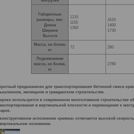
выгрузки
Габаритные
1215
размеры, мм:
1610
1155
Длина
1400
1350
Ширина
1730
Высота
Масса, не более,
72
280
кг
Поднимаемая
масса, не более,
2780
кг
оротный предназначен для транспортирования бетонной смеси кр
мышленном, жилищном и гражданском строительстве.
ироко используется в современном многоэтажном строительстве о
анспортирования в вертикальной плоскости и перемещения к месту
арок.
 конструктивном исполнении «рюмка» отличается высокой скорость
 вертикальном положении.