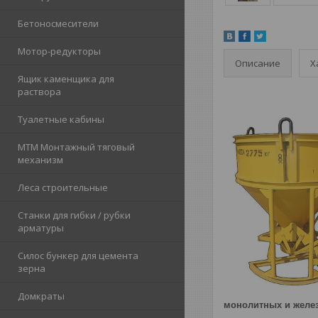
Бетоносмесители
Мотор-редукторы
Описание
Х
Ящик каменщика для
раствора
Туалетные кабины
МТМ Монтажный тяговый
механизм
Леса строительные
Станки для гибки / рубки
арматуры
Силос бункер для цемента
зерна
Домкраты
монолитных и желе