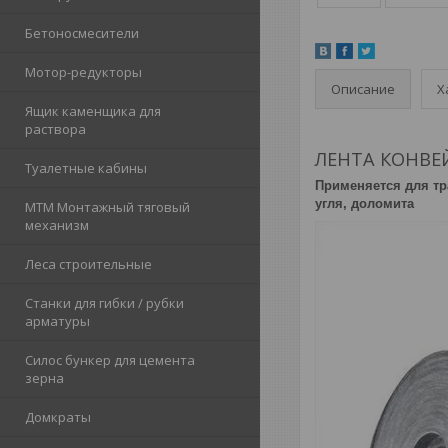
Бетоносмесители
Мотор-редукторы
Описание
Х
Ящик каменщика для
раствора
ЛЕНТА КОНВЕ
Туалетные кабины
Применяется для тр
угля, доломита
МТМ Монтажный тяговый
механизм
Леса строительные
Станки для гибки / рубки
арматуры
Силос бункер для цемента
зерна
Домкраты