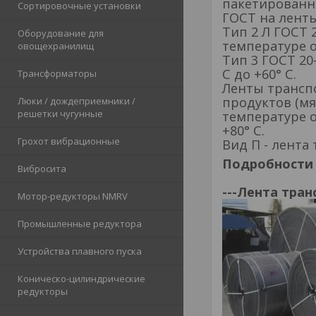
пакетированн
Сортировочные установки
ГОСТ на ленты
Тип 2 Л ГОСТ 
Оборудование для
температуре от
овощехранилищ
Тип 3 ГОСТ 20
С до +60° С.
Трансформаторы
Ленты трансп
продуктов (мя
Люки / дождеприемники /
решетки чугунные
температуре о
+80° С.
Грохот вибрационные
Вид П - лента
Подробности 
Вибросита
---Лента тра
Мотор-редукторы NMRV
Промышленные редуктора
Устройства плавного пуска
Коническо-цилиндрические
редукторы