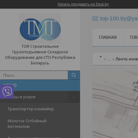
Начать продавать на Deal.by
top-100.by@ya
ГЛАВНАЯ
ТОВ
TOR Строительное
Грузоподъемное Складское
Оборудование для СТО Республика
...
Лента кон
Беларусь
Товары и услуги
Транспортер конвейер
Молоток Отбойный
Бетонолом