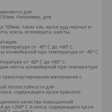
меняется для:
150мм. Например, для
100мм, таких как, куски руд черных и
та, кокса, агломерата, шихты,
уатации
емпературе от -45° С до +60° С.
ты конвейерной при температуре от -45° С
ературе от -60° С до +60° С.
ации ленты конвейерной при температуре
я транспортирования материалов с
ной теплостойкости для
кокса, содержащего куски красного
лучшенного качества повышенной
 до +200° С и кокса, содержащего куски
0° С до +60° С.