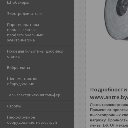
Штабелеры
Электродвигатели
Парогенераторы
промышленные
профессиональные
электрические
Ножи для гильотины дробилки
станка
Виброплиты
Шиномонтажное
оборудование
Подробности 
Таль электрическая тэльфер
www.antre.by/
Лента транспортерн
Стропы
Применяют прорезин
высокопрочных хлоп
Пескоструйное
нагрузку. Прочность
оборудование, пескоструй
ленты 1-8. От меха