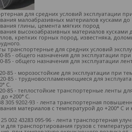
ртерная для средних условий эксплуатации при
вания малоабразивных материалов кусками до 
вания глины, цемента мягких пород
ания высокоабразивных материалов кусками до 
лов, крепких горных пород, известняка, доломи
удного.
ты транспортерные для средних условий экспл
20-85 - общего назначения для эксплуатации при т
20-85 - общего назначения для эксплуатации лен
20-85 - морозостойкие для эксплуатации при темп
 20-85 - трудновоспламеняющиеся для эксплуат
0° С.
20-85 - теплостойкие транспортерные ленты дл
до +200° С.
38 305 9202-93 - лента транспортерная повышен
ания материалов с температурой до +200° С и 
 25 002 43283 095-96 - лента транспортерная у
и для транспортирования грузов с температурой
ния, при температуре окружающего воздуха от -1