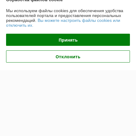
Контакты
Мы используем файлы cookies для обеспечения удобства
пользователей портала и предоставления персональных
рекомендаций.
Вы можете настроить файлы cookies или
Доставка и оплата
отключить их.
График работы
Принять
Полная версия сайта
Отклонить
Политика обработки cookies
Сайт создан на платформе Deal.by
Информация для покупателя
Юридическое лицо:
ООО ТорМашТорг
г. Минск, ул.Уборевича 99-85