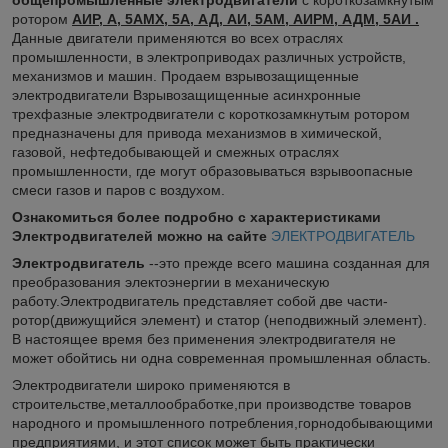
ротором
АИР, А, 5АМХ, 5А, АД, АИ, 5АМ, АИРМ, АДМ, 5АИ .
Данные двигатели применяются во всех отраслях
промышленности, в электроприводах различных устройств,
механизмов и машин. Продаем взрывозащищенные
электродвигатели Взрывозащищенные асинхронные
трехфазные электродвигатели c короткозамкнутым ротором
предназначены для привода механизмов в химической,
газовой, нефтедобывающей и смежных отраслях
промышленности, где могут образовываться взрывоопасные
смеси газов и паров с воздухом.
Ознакомиться более подробно с характеристиками
Электродвигателей можно на сайте
ЭЛЕКТРОДВИГАТЕЛЬ
Электродвигатель
--это прежде всего машина созданная для
преобразования электоэнергии в механическую
работу.Электродвигатель представляет собой две части-
ротор(движущийся элемент) и статор (неподвижный элемент).
В настоящее время без применения электродвигателя не
может обойтись ни одна современная промышленная область.
Электродвигатели широко применяются в
строительстве,металлообработке,при производстве товаров
народного и промышленного потребления,горнодобывающими
предприятиями, и этот список может быть практически