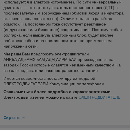
используется в электроинструменте). По сути универсальный
двигатель — это тот же двигатель постоянного тока (ДПТ) с
последовательным возбуждением (обмотки якоря и индуктора
включены последовательно). Отличие только в расчётах
обмоток. На постоянном токе отсутствует реактивное
(индуктивное или ёмкостное) сопротивление. Поэтому любая
болгарка, если выкинуть электронный блок, будет вполне
работоспособна и на постоянном токе, но при меньшем
напряжении сети.
Мы рады Вам предложить электродвигатели
АИР,5А,АД,5АМХ,5АМ,АДМ,АИРМ,5АИ произведенные на
заводах России которые славятся неизменным качеством.На
все элекродвигатели распространяется гарантия.
Имеется возможность поставки других моделей
ЭЛЕКТРОДВИГАТЕЛЕЙ.Консультации по телефонам.
Ознакомиться более подробно с характеристиками
Электродвигателей можно на сайте
ЭЛЕКТРОДВИГАТЕЛЬ
Скрыть