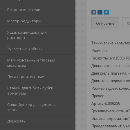
Бетоносмесители
Мотор-редукторы
Описание
Х
Ящик каменщика для
раствора
Технические характе
Туалетные кабины
Размеры
Габариты, мм1530х70
МТМ Монтажный тяговый
механизм
Дополнительные пар
Двигатель подъема, 
Леса строительные
Двигатель передвиже
Станки для гибки / рубки
Размер задних колес
арматуры
Прочее
Артикул1006236
Силос бункер для цемента
зерна
Грузоподъемность,кг
Высота подъема, мм
Домкраты
Преодолеваемый уклон