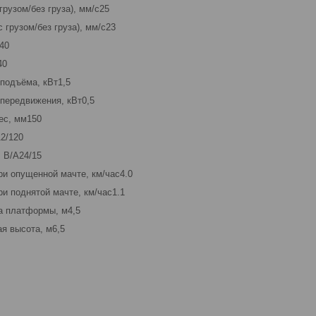
грузом/без груза), мм/с25
 грузом/без груза), мм/с23
40
40
подъёма, кВт1,5
передвижения, кВт0,5
ес, мм150
2/120
 В/А24/15
ри опущенной мачте, км/час4.0
и поднятой мачте, км/час1.1
а платформы, м4,5
я высота, м6,5