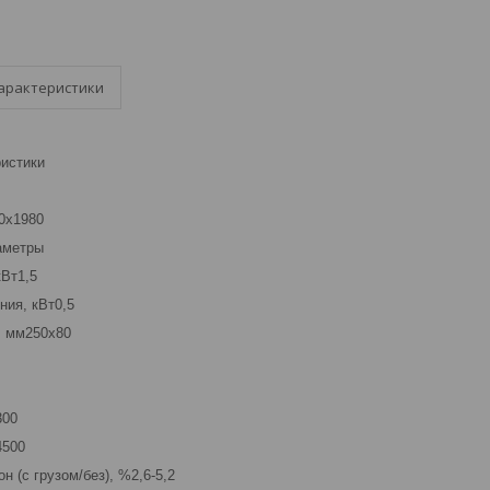
арактеристики
ристики
0х1980
аметры
кВт1,5
ния, кВт0,5
, мм250х80
300
4500
 (с грузом/без), %2,6-5,2