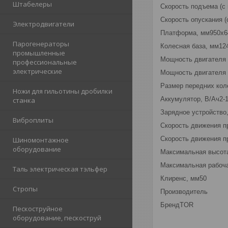
Штабелеры
Скорость подъема (с 
Скорость опускания (с
Электродвигатели
Платформа, мм950х6
Парогенераторы
Колесная база, мм12
промышленные
Мощность двигателя 
профессиональные
электрические
Мощность двигателя 
Размер передних кол
Ножи для гильотины дробилки
Аккумулятор, В/Ач2-1
станка
Зарядное устройство,
Виброплиты
Скорость движения п
Скорость движения пр
Шиномонтажное
оборудование
Максимальная высот
Максимальная рабоча
Таль электрическая тэльфер
Клиренс, мм50
Стропы
Производитель
БрендTOR
Пескоструйное
оборудование, пескоструй