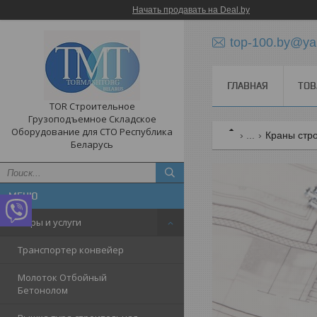
Начать продавать на Deal.by
top-100.by@ya
ГЛАВНАЯ
ТОВ
TOR Строительное
Грузоподъемное Складское
Оборудование для СТО Республика
...
Краны стро
Беларусь
Товары и услуги
Транспортер конвейер
Молоток Отбойный
Бетонолом