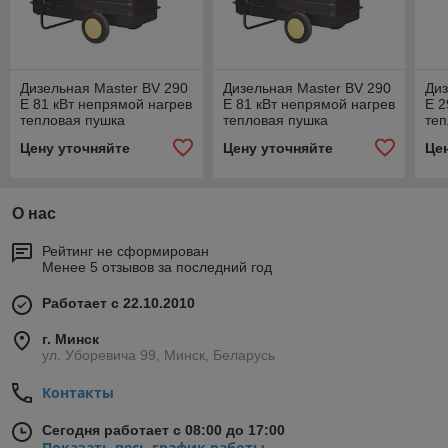
Дизельная Master BV 290
Дизельная Master BV 290
Диз
E 81 кВт непрямой нагрев
E 81 кВт непрямой нагрев
E 2
тепловая пушка
тепловая пушка
теп
нагреватель
нагреватель
наг
Цену уточняйте
Цену уточняйте
Це
О нас
Рейтинг не сформирован
Менее 5 отзывов за последний год
Работает с 22.10.2010
г. Минск
ул. Уборевича 99, Минск, Беларусь
Контакты
Сегодня работает с 08:00 до 17:00
Показать весь график работы