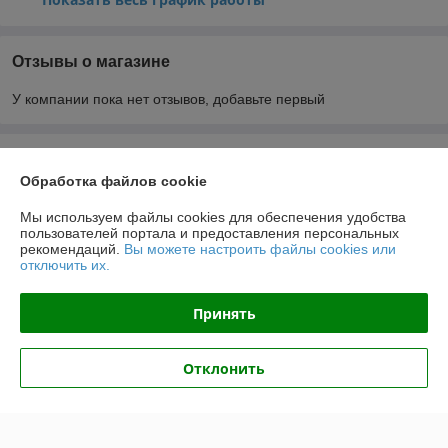
Отзывы о магазине
У компании пока нет отзывов, добавьте первый
О нас
Обработка файлов cookie
Контакты
Мы используем файлы cookies для обеспечения удобства
пользователей портала и предоставления персональных
рекомендаций.
Вы можете настроить файлы cookies или
Доставка и оплата
отключить их.
График работы
Принять
Полная версия сайта
Отклонить
Политика обработки cookies
Сайт создан на платформе Deal.by