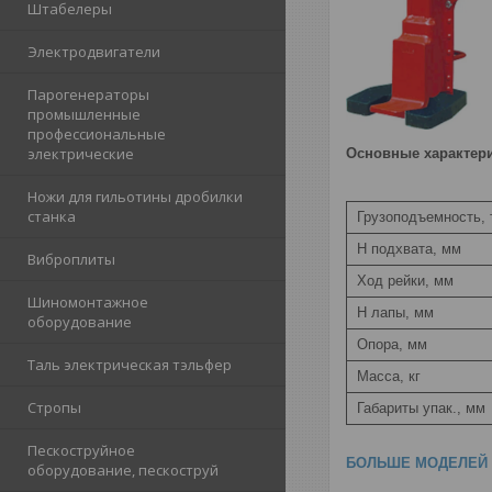
Штабелеры
Электродвигатели
Парогенераторы
промышленные
профессиональные
электрические
Основные характери
Ножи для гильотины дробилки
станка
Грузоподъемность, 
H подхвата, мм
Виброплиты
Ход рейки, мм
Шиномонтажное
Н лапы, мм
оборудование
Опора, мм
Таль электрическая тэльфер
Масса, кг
Стропы
Габариты упак., мм
Пескоструйное
БОЛЬШЕ МОДЕЛЕЙ 
оборудование, пескоструй