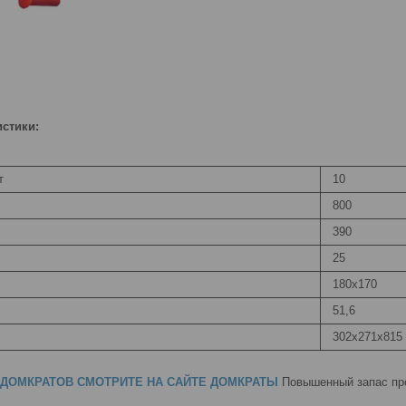
стики:
т
10
800
390
25
180х170
51,6
302х271х815
ДОМКРАТОВ СМОТРИТЕ НА САЙТЕ ДОМКРАТЫ
Повышенный запас пр