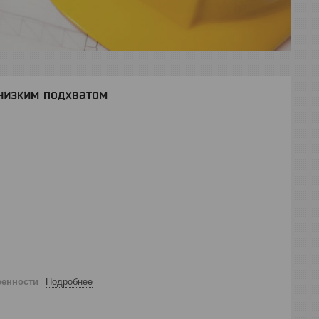
 низким подхватом
ренности
Подробнее