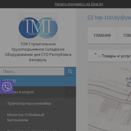
Начать продавать на Deal.by
top-100.by@ya
ГЛАВНАЯ
ТОВ
TOR Строительное
Грузоподъемное Складское
Оборудование для СТО Республика
Товары и услу
Беларусь
Товары и услуги
Транспортер конвейер
Молоток Отбойный
Бетонолом