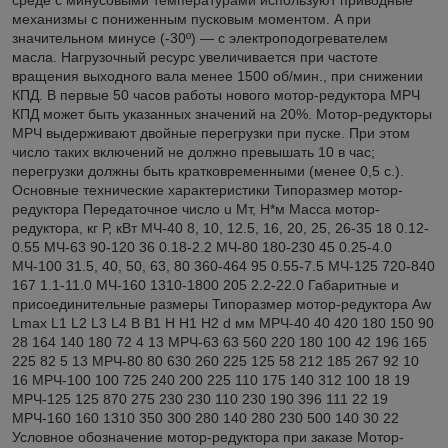
механизмы с пониженным пусковым моментом. А при
значительном минусе (-30º) — с электроподогревателем
масла. Нагрузочный ресурс увеличивается при частоте
вращения выходного вала менее 1500 об/мин., при снижении
КПД. В первые 50 часов работы нового мотор-редуктора МРЧ
КПД может быть указанных значений на 20%. Мотор-редукторы
МРЧ выдерживают двойные перегрузки при пуске. При этом
число таких включений не должно превышать 10 в час;
перегрузки должны быть кратковременными (менее 0,5 с.).
Основные технические характеристики Типоразмер мотор-
редуктора Передаточное число u Мт, Н*м Масса мотор-
редуктора, кг Р, кВт МЧ-40 8, 10, 12.5, 16, 20, 25, 26-35 18 0.12-
0.55 МЧ-63 90-120 36 0.18-2.2 МЧ-80 180-230 45 0.25-4.0
МЧ-100 31.5, 40, 50, 63, 80 360-464 95 0.55-7.5 МЧ-125 720-840
167 1.1-11.0 МЧ-160 1310-1800 205 2.2-22.0 Габаритные и
присоединительные размеры Типоразмер мотор-редуктора Aw
Lmax L1 L2 L3 L4 В B1 Н H1 H2 d мм МРЧ-40 40 420 180 150 90
28 164 140 180 72 4 13 МРЧ-63 63 560 220 180 100 42 196 165
225 82 5 13 МРЧ-80 80 630 260 225 125 58 212 185 267 92 10
16 МРЧ-100 100 725 240 200 225 110 175 140 312 100 18 19
МРЧ-125 125 870 275 230 230 110 230 190 396 111 22 19
МРЧ-160 160 1310 350 300 280 140 280 230 500 140 30 22
Условное обозначение мотор-редуктора при заказе Мотор-