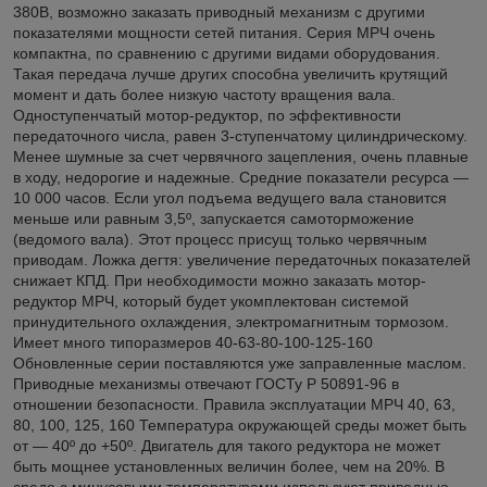
380В, возможно заказать приводный механизм с другими
показателями мощности сетей питания. Серия МРЧ очень
компактна, по сравнению с другими видами оборудования.
Такая передача лучше других способна увеличить крутящий
момент и дать более низкую частоту вращения вала.
Одноступенчатый мотор-редуктор, по эффективности
передаточного числа, равен 3-ступенчатому цилиндрическому.
Менее шумные за счет червячного зацепления, очень плавные
в ходу, недорогие и надежные. Средние показатели ресурса —
10 000 часов. Если угол подъема ведущего вала становится
меньше или равным 3,5º, запускается самоторможение
(ведомого вала). Этот процесс присущ только червячным
приводам. Ложка дегтя: увеличение передаточных показателей
снижает КПД. При необходимости можно заказать мотор-
редуктор МРЧ, который будет укомплектован системой
принудительного охлаждения, электромагнитным тормозом.
Имеет много типоразмеров 40-63-80-100-125-160
Обновленные серии поставляются уже заправленные маслом.
Приводные механизмы отвечают ГОСТу Р 50891-96 в
отношении безопасности. Правила эксплуатации МРЧ 40, 63,
80, 100, 125, 160 Температура окружающей среды может быть
от — 40º до +50º. Двигатель для такого редуктора не может
быть мощнее установленных величин более, чем на 20%. В
среде с минусовыми температурами используют приводные