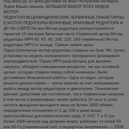
под заказ до 10 дней.Доставка по всей Республике Беларусь.
Ждем Ваших заказов. БОЛЬШОЙ ВЫБОР ВСЕХ ВИДОВ
МОТОР-
РЕДУКТОРОВ,ЦИЛИНДРИЧЕСКИЕ,ЧЕРВЯЧНЫЕ,ПЛАНЕТАРНЫ
Е,МОТОР-РЕДУКТОРЫ ВОЛНОВЫЕ,КРАНОВЫЕ РЕДУКТОРА И
ДР. НА САЙТЕ На все Мотор-редуктора распространяется
гарантия 12 месяцев.Запасные части.Сервисный центр Мотор
редукторы МРЧ 40, 63, 80, 100, 125, 160 (червячные) Мотор
редукторы МРЧ со склада. Самые низкие цены
Одноступенчатые мотор-редукторы созданы на базе ЧМ, путем
установки на модель асинхронного трехфазного фланцевого
электродвигателя. Серия МРЧ разработана для высоких
нагрузок, обладает повышенным ресурсом, так как основной
целью, которую ставили перед собой инженеры, было
достижение безызносной работы. Одна из задач, которую
решила данная серия — трата энергии за счет изнашивания
муфты между мотор-редуктором и двигателем. Технические
данные: допустима как постоянная, так и переменная нагрузка,
в том числе и реверсивная; может работать 24 часа в сутки;
частота вращения выходного вала не более 1800 об/мин.;
передаточные отношения от 1 до 100 и даже выше;
приспособлены для климатических сред: У, УХЛ, Т и О (не
более 1000 метров над уровнем моря); работают от сетей 50
или 60 Гц (переменный ток); стандартное напряжение — 220В,