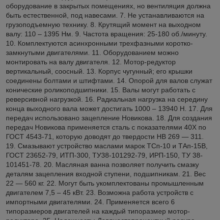
оборудование в закрытых помещениях, но вентиляция должна
быть естественной, под навесами. 7. Не устанавливаются на
грузоподъемную технику. 8. Крутящий момент на выходном
валу: 110 – 1395 Нм. 9. Частота вращения: 25-180 об./минуту.
10. Комплектуются асинхронными трехфазными коротко-
замкнутыми двигателями. 11. Оборудованием можно
монтировать на валу двигателя. 12. Мотор-редуктор
вертикальный, соосный. 13. Корпус чугунный; его крышки
соединены болтами и штифтами. 14. Опорой для валов служат
конические роликоподшипники. 15. Валы могут работать с
реверсивной нагрузкой. 16. Радиальная нагрузка на середину
конца выходного вала может достигать 1000 – 13940 Н. 17. Для
передач использовано зацепление Новикова. 18. Для создания
передач Новикова применяется сталь с показателями 40Х по
ГОСТ 4543-71, которую доводят до твердости НВ 269 — 311.
19. Смазывают устройство маслами марок ТСп-10 и ТАп-15В,
ГОСТ 23652-79, ИТП-300, TУ38-101292-79, ИРП-150, ТУ 38-
101451-78. 20. Масляная ванна позволяет получить смазку
деталям зацепления входной ступени, подшипникам. 21. Вес
22 — 560 кг. 22. Могут быть укомплектованы промышленным
двигателем 7,5 – 45 кВт. 23. Возможна работа устройств с
импортными двигателями. 24. Применяется всего 6
типоразмеров двигателей на каждый типоразмер мотор-