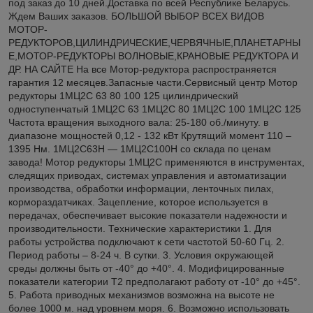
под заказ до 10 дней.Доставка по всей Республике Беларусь.
Ждем Ваших заказов. БОЛЬШОЙ ВЫБОР ВСЕХ ВИДОВ
МОТОР-
РЕДУКТОРОВ,ЦИЛИНДРИЧЕСКИЕ,ЧЕРВЯЧНЫЕ,ПЛАНЕТАРНЫ
Е,МОТОР-РЕДУКТОРЫ ВОЛНОВЫЕ,КРАНОВЫЕ РЕДУКТОРА И
ДР. НА САЙТЕ На все Мотор-редуктора распространяется
гарантия 12 месяцев.Запасные части.Сервисный центр Мотор
редукторы 1МЦ2С 63 80 100 125 цилиндрический
одноступенчатый 1МЦ2С 63 1МЦ2С 80 1МЦ2С 100 1МЦ2С 125
Частота вращения выходного вала: 25-180 об./минуту. в
диапазоне мощностей 0,12 - 132 кВт Крутящий момент 110 –
1395 Нм. 1МЦ2С63Н — 1МЦ2С100Н со склада по ценам
завода! Мотор редукторы 1МЦ2С применяются в инструментах,
следящих приводах, системах управления и автоматизации
производства, обработки информации, ленточных пилах,
кормораздатчиках. Зацепление, которое используется в
передачах, обеспечивает высокие показатели надежности и
производительности. Технические характеристики 1. Для
работы устройства подключают к сети частотой 50-60 Гц. 2.
Период работы – 8-24 ч. В сутки. 3. Условия окружающей
среды должны быть от -40° до +40°. 4. Модифицированные
показатели категории Т2 предполагают работу от -10° до +45°.
5. Работа приводных механизмов возможна на высоте не
более 1000 м. над уровнем моря. 6. Возможно использовать