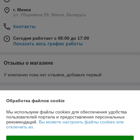
г. Минск
ул. Уборевича 99, Минск, Беларусь
Контакты
Сегодня работает с 08:00 до 17:00
Показать весь график работы
Отзывы о магазине
У компании пока нет отзывов, добавьте первый
О нас
Обработка файлов cookie
Контакты
Мы используем файлы cookies для обеспечения удобства
пользователей портала и предоставления персональных
рекомендаций.
Вы можете настроить файлы cookies или
Доставка и оплата
отключить их.
График работы