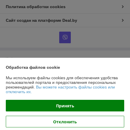
Политика обработки cookies
Сайт создан на платформе Deal.by
Информация для покупателя
Обработка файлов cookie
Юридическое лицо:
ООО ТорМашТорг
г. Минск, ул.Уборевича 99-85
Мы используем файлы cookies для обеспечения удобства
Регистрационный номер ЕГР: 193809924
пользователей портала и предоставления персональных
рекомендаций.
Вы можете настроить файлы cookies или
УНП: 193809924
отключить их.
Регистрационный орган: Минский городской исполнительный комитет
Принять
Дата регистрации компании: 12.11.2024
Отклонить