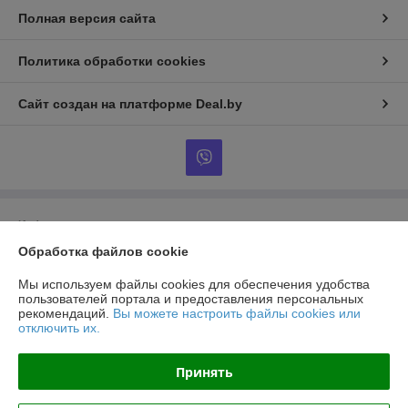
Полная версия сайта
Политика обработки cookies
Сайт создан на платформе Deal.by
Информация для покупателя
Обработка файлов cookie
Юридическое лицо:
ООО ТорМашТорг
г. Минск, ул.Уборевича 99-85
Мы используем файлы cookies для обеспечения удобства
Регистрационный номер ЕГР: 193809924
пользователей портала и предоставления персональных
рекомендаций.
Вы можете настроить файлы cookies или
УНП: 193809924
отключить их.
Регистрационный орган: Минский городской исполнительный комитет
Принять
Дата регистрации компании: 12.11.2024