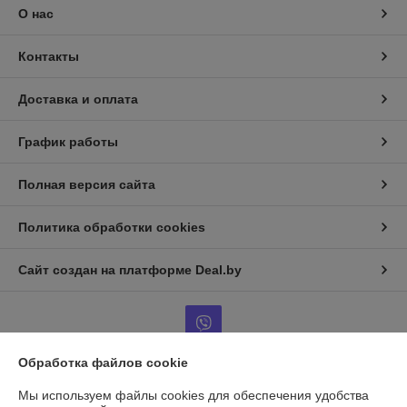
О нас
Контакты
Доставка и оплата
График работы
Полная версия сайта
Политика обработки cookies
Сайт создан на платформе Deal.by
Обработка файлов cookie
Информация для покупателя
Мы используем файлы cookies для обеспечения удобства