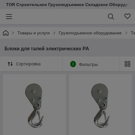
TOR Строительное Грузоподъемное Складское Оборудован
Товары и услуги
Грузоподъемное оборудование
Т
Блоки для талей электрических РА
Сортировка
0
Фильтры